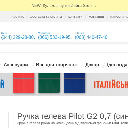
NEW! Кулькові ручки
Zebra Slide
→
про нас
доставка та оплата
контакти
магазини
нанести л
Київ
Vodafone
Lifecell
(044) 229-28-80
,
(066) 533-19-95
,
(063) 440-47-46
Аксесуари
Все для творчості
Декор
Ідеї пода
Ручка гелева Pilot G2 0,7 (си
Зручна гелева ручка на кожен день від японської фабрики Pilot. Тов