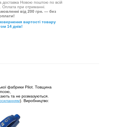
 доставка Новою поштою по всій
і. Оплата при отриманні.
мовленні від 200 грн. — без
оплати!
повернення вартості товару
ом 14 днів!
ької фабрики Pilot. Товщина
іпсою,
ають та не розмазуються.
посиланням
). Виробництво: