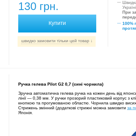
130 грн.
—
Швидка
Україн
При за
перед
—
100% 
протяг
швидко замовити тільки цей товар
↓
Ручка гелева Pilot G2 0,7 (сині чорнила)
Зручна автоматична гелева ручка на кожен день від японс
лінії — 0,38 мм. У ручки прозорий пластиковий корпус з кл
кнопкою та прогумованою областю. Чорнила швидко висих
Стрижень змінний (додаткові стрижні можна замовити
за 
Японія.