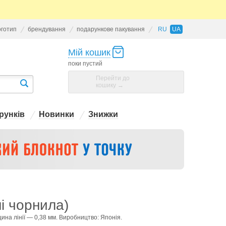
оготип
брендування
подарункове пакування
RU
UA
Мій кошик
поки пустий
Перейти до
кошику →
рунків
Новинки
Знижки
ні чорнила)
щина лінії — 0,38 мм. Виробництво: Японія.