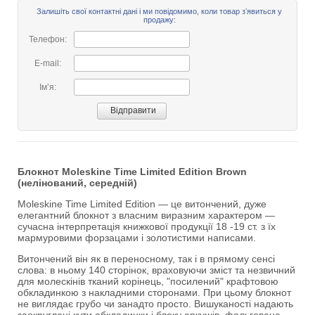
Залишіть свої контактні дані і ми повідомимо, коли товар зʼявиться у
продажу:
Телефон:
E-mail:
Імʼя:
Блокнот Moleskine Time Limited Edition Brown
(нелінований, середній)
Moleskine Time Limited Edition — це витончений, дуже
елегантний блокнот з власним виразним характером —
сучасна інтерпретація книжкової продукції 18 -19 ст. з їх
мармуровими форзацами і золотистими написами.
Витончений він як в переносному, так і в прямому сенсі
слова: в ньому 140 сторінок, враховуючи зміст та незвичний
для молескінів тканий корінець, "посилений" крафтовою
обкладинкою з накладними сторонами. При цьому блокнот
не виглядає грубо чи занадто просто. Вишуканості надають