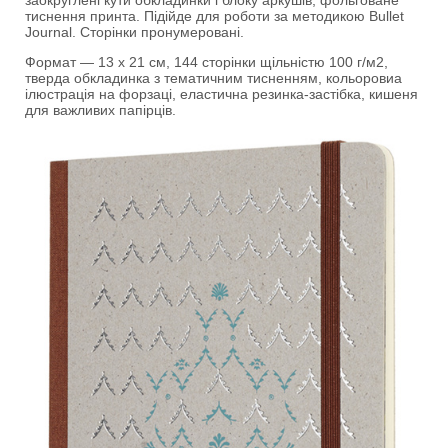
заокруглені кути обкладинки і блоку аркушів, фольговане
тиснення принта. Підійде для роботи за методикою Bullet
Journal. Сторінки пронумеровані.
Формат — 13 х 21 см, 144 сторінки щільністю 100 г/м2,
тверда обкладинка з тематичним тисненням, кольоровиа
ілюстрація на форзаці, еластична резинка-застібка, кишеня
для важливих папірців.