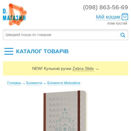
(098) 863-56-69
Мій кошик
поки пустий
КАТАЛОГ ТОВАРIВ
NEW! Кулькові ручки
Zebra Slide
→
Головна
→
Блокноти
→
Блокноти Moleskine