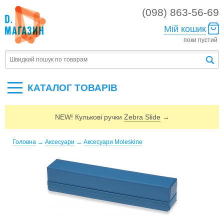
(098) 863-56-69
Мій кошик
поки пустий
КАТАЛОГ ТОВАРIВ
NEW! Кулькові ручки
Zebra Slide
→
Головна
→
Аксесуари
→
Аксесуари Moleskine