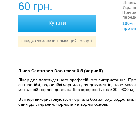
60 грн.
—
Швидка
Україн
При за
перед
—
100% 
протяг
швидко замовити тільки цей товар
↓
Лінер Centropen Document 0,5 (чорний)
Лінер для повсякденного професійного використання. Ерго
світлостійкі, водостійкі чорнила для документів, пластмас
металевій оправі, довжина безперервної ліні\ 500 - 600 м, 
В лінері використовуються чорнила без запаху, водостійкі, п
стійкі до стирання, чорнила на водній основі.