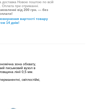
 доставка Новою поштою по всій
і. Оплата при отриманні.
мовленні від 200 грн. — без
оплати!
повернення вартості товару
ом 14 днів!
номічна зона обхвату,
овий письмовий вузол в
товщина лінії 0,5 мм.
ерманентні, світлостійкі,