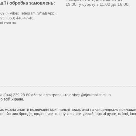
ції / обробка замовлень:
19:00, у суботу з 11:00 до 16:00.
69 (+ Viber, Telegram, WhatsApp),
-95,
(063) 440-47-46,
al.com.ua
м:
(044) 229-28-80
або за електропоштою shop@djournal.com.ua
 всій Україні.
ас можна знайти незвичайні оригінальні подарунки та канцелярське приладдя з 
пейських брендів, щоденники, планувальники, дизайнерські ручки, олівці, інст