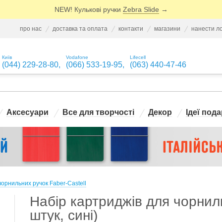
NEW! Кулькові ручки
Zebra Slide
→
про нас
доставка та оплата
контакти
магазини
нанести л
Київ
Vodafone
Lifecell
(044) 229-28-80
,
(066) 533-19-95
,
(063) 440-47-46
Аксесуари
Все для творчості
Декор
Ідеї пода
орнильних ручок Faber-Castell
Набір картриджів для чорниль
штук, сині)