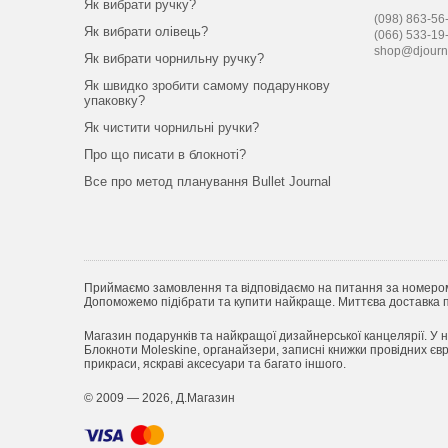
Як вибрати ручку?
(098) 863-56-
Як вибрати олівець?
(066) 533-19
shop@djourn
Як вибрати чорнильну ручку?
Як швидко зробити самому подарункову
упаковку?
Як чистити чорнильні ручки?
Про що писати в блокноті?
Все про метод планування Bullet Journal
Приймаємо замовлення та відповідаємо на питання за номеро
Допоможемо підібрати та купити найкраще. Миттєва доставка по
Магазин подарунків та найкращої дизайнерської канцелярії. У н
Блокноти Moleskine, органайзери, записні книжки провідних євро
прикраси, яскраві аксесуари та багато іншого.
© 2009 — 2026, Д.Магазин