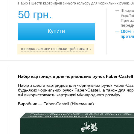
Набір з шести картриджів синього кольору для чорнильних ручок. В
50 грн.
—
Швидка
Україн
При за
перед
—
100% 
протяг
швидко замовити тільки цей товар
↓
Набір картриджів для чорнильних ручок Faber-Castell (
Набір з шести картриджів для чорнильних ручок Faber-Caste
будь-яких чорнильних ручок Faber-Castell, а також для чо
які використовують картриджі міжнародного розміру.
Виробник — Faber-Castell (Німеччина).