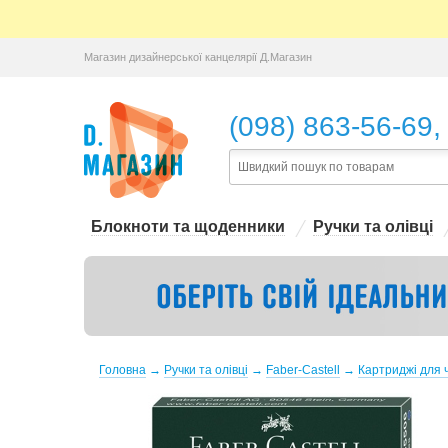
Магазин дизайнерської канцелярії Д.Магазин
,
(098) 863-56-69
Блокноти та щоденники
Ручки та олівці
Головна
→
Ручки та олівці
→
Faber-Castell
→
Картриджі для ч