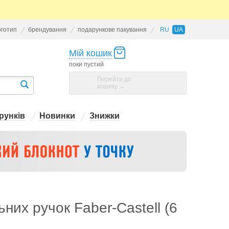
оготип
брендування
подарункове пакування
RU
UA
Мій кошик
поки пустий
Перейти до
кошику →
рунків
Новинки
Знижки
них ручок Faber-Castell (6