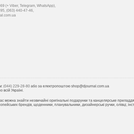
69 (+ Viber, Telegram, WhatsApp),
-95,
(063) 440-47-46,
al.com.ua
м:
(044) 229-28-80
або за електропоштою shop@djournal.com.ua
 всій Україні.
ас можна знайти незвичайні оригінальні подарунки та канцелярське приладдя з 
пейських брендів, щоденники, планувальники, дизайнерські ручки, олівці, інст