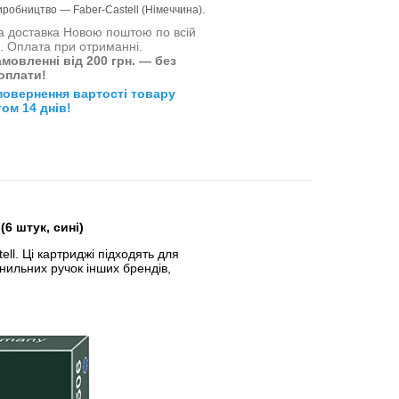
иробництво — Faber-Castell (Німеччина).
 доставка Новою поштою по всій
і. Оплата при отриманні.
мовленні від 200 грн. — без
оплати!
повернення вартості товару
ом 14 днів!
6 штук, сині)
ll. Ці картриджі підходять для
рнильних ручок інших брендів,