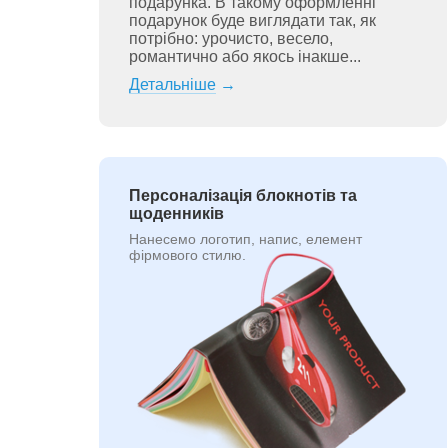
подарунка. В такому оформленні
подарунок буде виглядати так, як
потрібно: урочисто, весело,
романтично або якось інакше...
Детальніше
→
Персоналізація блокнотів та
щоденників
Нанесемо логотип, напис, елемент
фірмового стилю.