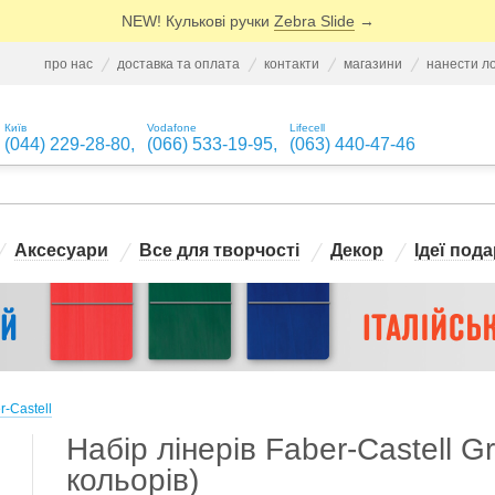
NEW! Кулькові ручки
Zebra Slide
→
про нас
доставка та оплата
контакти
магазини
нанести л
Київ
Vodafone
Lifecell
(044) 229-28-80
,
(066) 533-19-95
,
(063) 440-47-46
Аксесуари
Все для творчості
Декор
Ідеї пода
-Castell
Набір лінерів Faber-Castell Gr
кольорів)