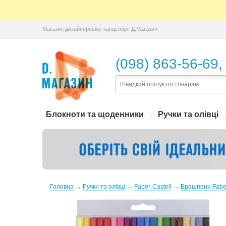
Магазин дизайнерської канцелярії Д.Магазин
,
(098) 863-56-69
Блокноти та щоденники
Ручки та олівці
Головна
→
Ручки та олівці
→
Faber-Castell
→
Брашпени Faber