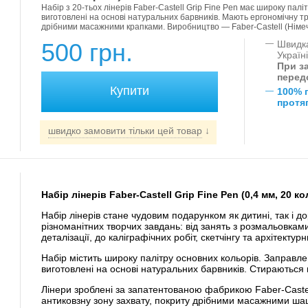
Набір з 20-тьох лінерів Faber-Castell Grip Fine Pen має широку пал
виготовлені на основі натуральних барвників. Мають ергономічну т
дрібними масажними крапками. Виробництво — Faber-Castell (Німеч
500 грн.
—
Швидка
Україн
При за
перед
—
100% 
протяг
швидко замовити тільки цей товар
↓
Набір лінерів Faber-Castell Grip Fine Pen (0,4 мм, 20 к
Набір лінерів стане чудовим подарунком як дитині, так і 
різноманітних творчих завдань: від занять з розмальовкам
деталізації, до каліграфічних робіт, скетчінгу та архітектурни
Набір містить широку палітру основних кольорів. Заправле
виготовлені на основі натуральних барвників. Стираються 
Лінери зроблені за запатентованою фабрикою Faber-Castell
антиковзну зону захвату, покриту дрібними масажними ша