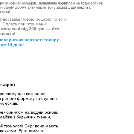
ітру основних кольорів. Заправлені чорнилом на водній основі,
ригранну форму, антиковзну зону захвату, що покрита
чина).
 доставка Новою поштою по всій
і. Оплата при отриманні.
мовленні від 200 грн. — без
оплати!
повернення вартості товару
ом 14 днів!
ольорів)
дорослому для виконання
и різного формату та ступеня
х ескізів.
ні чорнилом на водній основі,
майже з будь-яких тканин.
 технології Grip: вони мають
шечками. Ергономічна