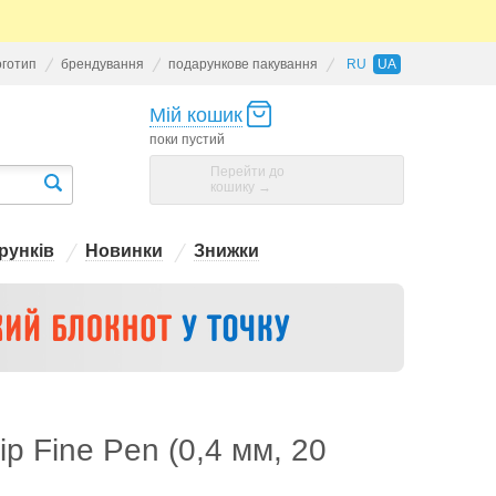
оготип
брендування
подарункове пакування
RU
UA
Мій кошик
поки пустий
Перейти до
кошику →
рунків
Новинки
Знижки
ip Fine Pen (0,4 мм, 20