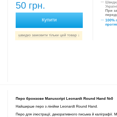
50 грн.
—
Швидка
Україн
При за
перед
—
100% 
протяг
швидко замовити тільки цей товар
↓
Перо бронзове Manuscript Leonardt Round Hand №0
Найширше перо з лінійки Leonardt Round Hand.
Перо для ілюстрації, декоративного письма й каліграфії.