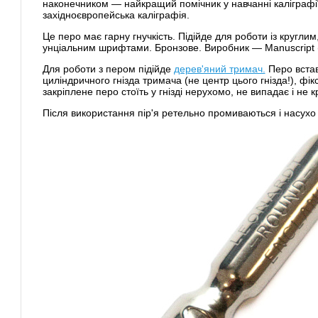
наконечником — найкращий помічник у навчанні каліграфі
західноєвропейська каліграфія.
Це перо має гарну гнучкість. Підійде для роботи із кругли
унціальним шрифтами. Бронзове. Виробник — Manuscript (
Для роботи з пером підійде
дерев'яний тримач.
Перо встав
циліндричного гнізда тримача (не центр цього гнізда!), фі
закріплене перо стоїть у гнізді нерухомо, не випадає і не кр
Після використання пір'я ретельно промиваються і насухо