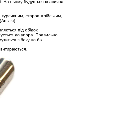
ї. На ньому будується класична
м, курсивним, староанглійським,
Англія).
ляється під обідок
ксується до упора. Правильно
утиться з боку на бік.
 витираються.