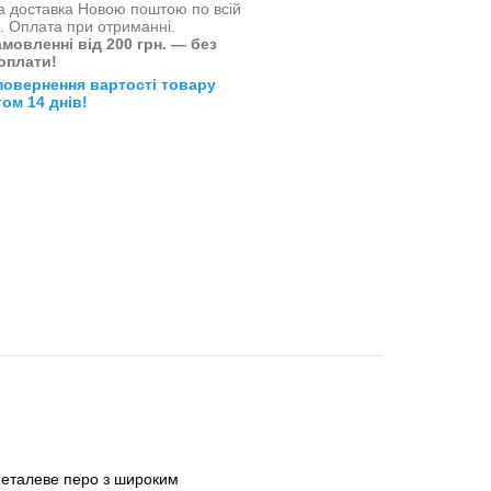
 доставка Новою поштою по всій
і. Оплата при отриманні.
мовленні від 200 грн. — без
оплати!
повернення вартості товару
ом 14 днів!
 Металеве перо з широким