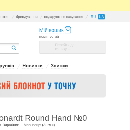
оготип
брендування
подарункове пакування
RU
UA
Мій кошик
поки пустий
Перейти до
кошику →
рунків
Новинки
Знижки
eonardt Round Hand №0
. Виробник — Manuscript (Англія).