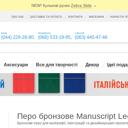
NEW! Кулькові ручки
Zebra Slide
→
про нас
доставка та оплата
контакти
магазини
нанести л
Київ
Vodafone
Lifecell
(044) 229-28-80
,
(066) 533-19-95
,
(063) 440-47-46
Аксесуари
Все для творчості
Декор
Ідеї пода
Перо бронзове Manuscript L
Бронзове перо для каліграфії, ілюстрацій та дизайнерських проєктів