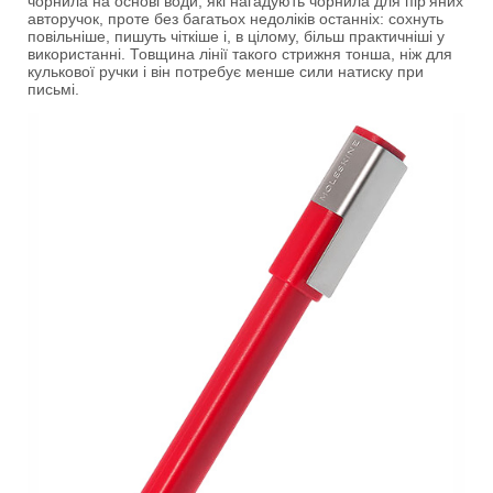
чорнила на основі води, які нагадують чорнила для пір'яних
авторучок, проте без багатьох недоліків останніх: сохнуть
повільніше, пишуть чіткіше і, в цілому, більш практичніші у
використанні. Товщина лінії такого стрижня тонша, ніж для
кулькової ручки і він потребує менше сили натиску при
письмі.