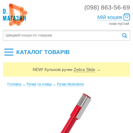
(098) 863-56-69
Мій кошик
поки пустий
КАТАЛОГ ТОВАРIВ
NEW! Кулькові ручки
Zebra Slide
→
Головна
→
Ручки та олівці
→
Ручки Moleskine