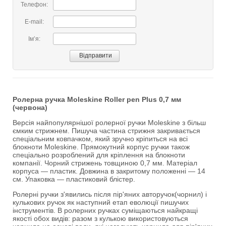
Телефон:
E-mail:
Імʼя:
Ролерна ручка Moleskine Roller pen Plus 0,7 мм
(червона)
Версія найпопулярнішої ролерної ручки Moleskine з більш
ємким стрижнем. Пишуча частина стрижня закривається
спеціальним ковпачком, який зручно кріпиться на всі
блокноти Moleskine. Прямокутний корпус ручки також
спеціально розроблений для кріплення на блокноти
компанії. Чорний стрижень товщиною 0,7 мм. Матеріал
корпуса — пластик. Довжина в закритому положенні — 14
см. Упаковка — пластиковий блістер.
Ролерні ручки з'явились після пір'яних авторучок(чорнил) і
кулькових ручок як наступний етап еволюції пишучих
інструментів. В ролерних ручках суміщаються найкращі
якості обох видів: разом з кулькою використовуються