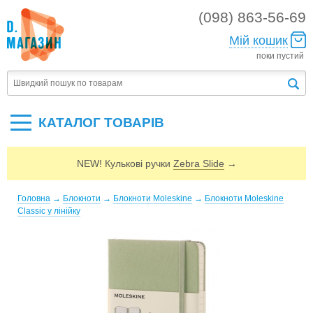
(098) 863-56-69
Мій кошик
поки пустий
КАТАЛОГ ТОВАРIВ
NEW! Кулькові ручки
Zebra Slide
→
Головна
→
Блокноти
→
Блокноти Moleskine
→
Блокноти Moleskine
Classic у лінійку