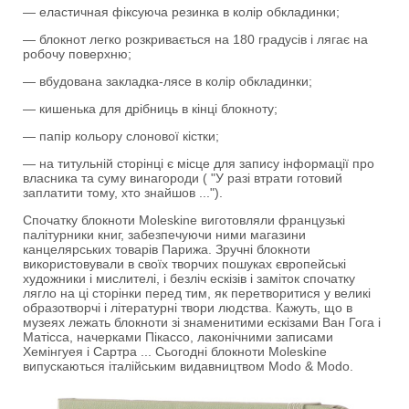
— еластичная фіксуюча резинка в колір обкладинки;
— блокнот легко розкривається на 180 градусів і лягає на
робочу поверхню;
— вбудована закладка-лясе в колір обкладинки;
— кишенька для дрібниць в кінці блокноту;
— папір кольору слонової кістки;
— на титульній сторінці є місце для запису інформації про
власника та суму винагороди ( "У разі втрати готовий
заплатити тому, хто знайшов ...").
Спочатку блокноти Moleskine виготовляли французькі
палітурники книг, забезпечуючи ними магазини
канцелярських товарів Парижа. Зручні блокноти
використовували в своїх творчих пошуках європейські
художники і мислителі, і безліч ескізів і заміток спочатку
лягло на ці сторінки перед тим, як перетворитися у великі
образотворчі і літературні твори людства. Кажуть, що в
музеях лежать блокноти зі знаменитими ескізами Ван Гога і
Матісса, начерками Пікассо, лаконічними записами
Хемінгуея і Сартра ... Сьогодні блокноти Moleskine
випускаються італійським видавництвом Modo & Modo.