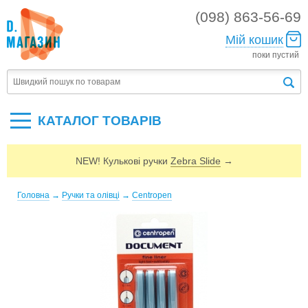
(098) 863-56-69
Мій кошик
поки пустий
КАТАЛОГ ТОВАРIВ
NEW! Кулькові ручки
Zebra Slide
→
Головна
→
Ручки та олівці
→
Centropen