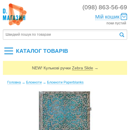
(098) 863-56-69
Мій кошик
поки пустий
КАТАЛОГ ТОВАРIВ
NEW! Кулькові ручки
Zebra Slide
→
Головна
→
Блокноти
→
Блокноти Paperblanks