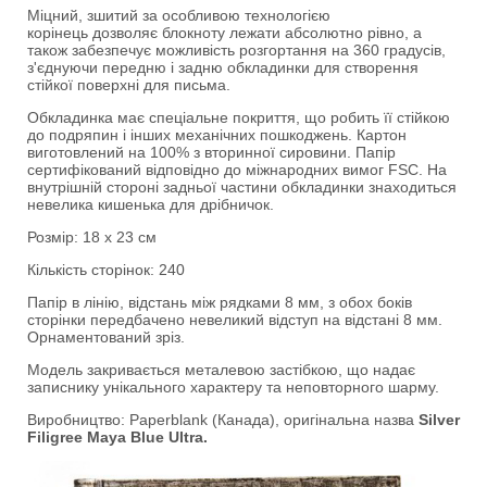
Міцний, зшитий за особливою технологією
корінець дозволяє блокноту лежати абсолютно рівно, а
також забезпечує можливість розгортання на 360 градусів,
з'єднуючи передню і задню обкладинки для створення
стійкої поверхні для письма.
Обкладинка має спеціальне покриття, що робить її стійкою
до подряпин і інших механічних пошкоджень. Картон
виготовлений на 100% з вторинної сировини. Папір
сертифікований відповідно до міжнародних вимог FSC. На
внутрішній стороні задньої частини обкладинки знаходиться
невелика кишенька для дрібничок.
Розмір: 18 х 23 см
Кількість сторінок: 240
Папір в лінію, відстань між рядками 8 мм, з обох боків
сторінки передбачено невеликий відступ на відстані 8 мм.
Орнаментований зріз.
Модель закривається металевою застібкою, що надає
записнику унікального характеру та неповторного шарму.
Виробництво: Paperblank (Канада), оригінальна назва
Silver
Filigree Maya Blue Ultra.