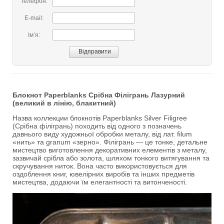
Телефон:
E-mail:
Імʼя:
Блокнот Paperblanks Срібна Філігрань Лазурний
(великий в лінію, блакитний)
Назва коллекции блокнотів Paperblanks Silver Filigree
(Срібна філігрань) походить від одного з позначень
давнього виду художньої обробки металу, від лат. filum
«нить» та granum «зерно». Філігрань — це тонке, детальне
мистецтво виготовлення декоративних елементів з металу,
зазвичай срібла або золота, шляхом тонкого витягування та
скручування ниток. Вона часто використовується для
оздоблення книг, ювелірних виробів та інших предметів
мистецтва, додаючи їм елегантності та витонченості.