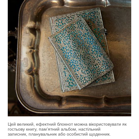
Цей великий, ефектний блокнот можна вікористовувати як
гостьову книгу, памʼятний альбом, настільний
записник, планувальник або особистий щоденник.