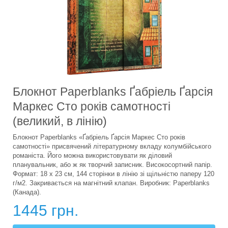
Блокнот Paperblanks Ґабріель Ґарсія
Маркес Сто років самотності
(великий, в лінію)
Блокнот Paperblanks «Ґабріель Ґарсія Маркес Сто років
самотності» присвячений літературному вкладу колумбійського
романіста. Його можна використовувати як діловий
планувальник, або ж як творчий записник. Високосортний папір.
Формат: 18 х 23 см, 144 сторінки в лінію зі щільністю паперу 120
г/м2. Закривається на магнітний клапан. Виробник: Paperblanks
(Канада).
1445 грн.