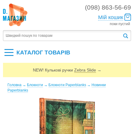
(098) 863-56-69
Мій кошик
поки пустий
КАТАЛОГ ТОВАРIВ
NEW! Кулькові ручки
Zebra Slide
→
Головна
→
Блокноти
→
Блокноти Paperblanks
→
Новинки
Paperblanks