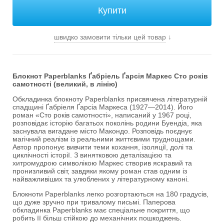
швидко замовити тільки цей товар
↓
Блокнот Paperblanks Ґабріель Ґарсія Маркес Сто років
самотності (великий, в лінію)
Обкладинка блокноту Paperblanks присвячена літературній
спадщині Ґабріеля Ґарсіа Маркеса (1927—2014). Його
роман «Сто років самотності», написаний у 1967 році,
розповідає історію багатьох поколінь родини Буендіа, яка
заснувала вигадане місто Макондо. Розповідь поєднує
магічний реалізм із реальними життєвими труднощами.
Автор пропонує вивчити теми кохання, ізоляції, долі та
циклічності історії. З винятковою деталізацією та
хитромудрою символікою Маркес створив яскравий та
пронизливий світ, завдяки якому роман став одним із
найважливіших та улюблених у літературному каноні.
Блокноти Paperblanks легко розгортаються на 180 градусів,
що дуже зручно при тривалому письмі. Паперова
обкладинка Paperblanks має спеціальне покриття, що
робить її більш стійкою до механічних пошкоджень.