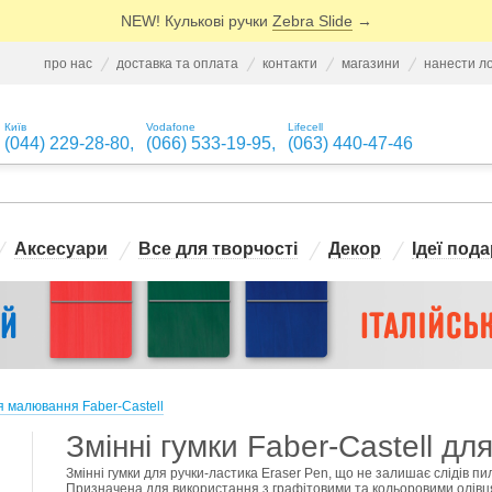
NEW! Кулькові ручки
Zebra Slide
→
про нас
доставка та оплата
контакти
магазини
нанести л
Київ
Vodafone
Lifecell
(044) 229-28-80
,
(066) 533-19-95
,
(063) 440-47-46
Аксесуари
Все для творчості
Декор
Ідеї пода
я малювання Faber-Castell
Змінні гумки Faber-Castell дл
Змінні гумки для ручки-ластика Eraser Pen, що не залишає слідів п
Призначена для використання з графітовими та кольоровими олівця