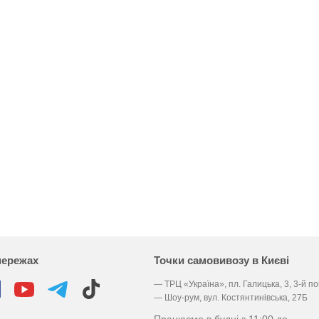
мережах
Точки самовивозу в Києві
— ТРЦ «Україна», пл. Галицька, 3, 3-й п
— Шоу-рум, вул. Костянтинівська, 27Б