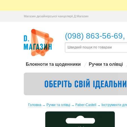
Магазин дизайнерської канцелярії Д.Магазин
,
(098) 863-56-69
Блокноти та щоденники
Ручки та олівці
Головна
→
Ручки та олівці
→
Faber-Castell
→
Інструменти дл