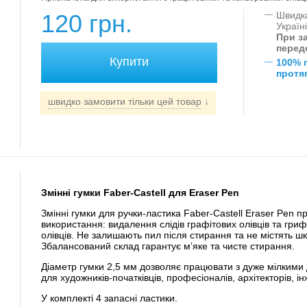
120 грн.
—
Швидка
Україн
При за
перед
—
100% 
протяг
швидко замовити тільки цей товар
↓
Змінні гумки Faber-Castell для Eraser Pen
Змінні гумки для ручки-ластика Faber-Castell Eraser Pen 
використання: видалення слідів графітових олівців та гриф
олівців. Не залишають пил після стирання та не містять ш
Збалансований склад гарантує мʼяке та чисте стирання.
Діаметр гумки 2,5 мм дозволяє працювати з дуже мілкими 
для художників-початківців, професіоналів, архітекторів, ін
У комплекті 4 запасні ластики.