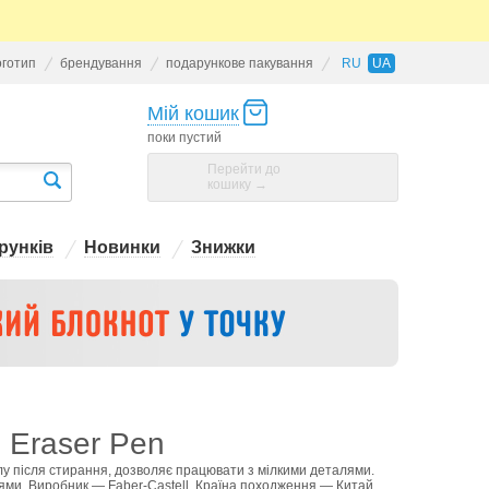
оготип
брендування
подарункове пакування
RU
UA
Мій кошик
поки пустий
Перейти до
кошику →
рунків
Новинки
Знижки
я Eraser Pen
илу після стирання, дозволяє працювати з мілкими деталями.
ми. Виробник — Faber-Castell. Країна походження — Китай.