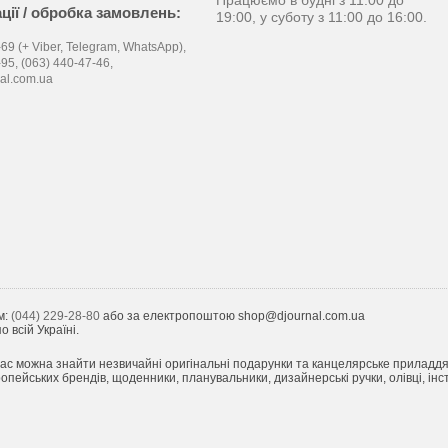
Працюємо в будні з 11:00 до
ції / обробка замовлень:
19:00, у суботу з 11:00 до 16:00.
69 (+ Viber, Telegram, WhatsApp),
-95,
(063) 440-47-46,
al.com.ua
м:
(044) 229-28-80
або за електропоштою shop@djournal.com.ua
 всій Україні.
ас можна знайти незвичайні оригінальні подарунки та канцелярське приладдя з 
пейських брендів, щоденники, планувальники, дизайнерські ручки, олівці, інст