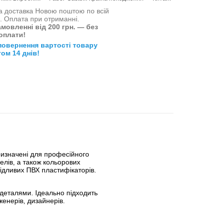
 доставка Новою поштою по всій
і. Оплата при отриманні.
мовленні від 200 грн. — без
оплати!
повернення вартості товару
ом 14 днів!
призначені для професійного
елів, а також кольорових
кідливих ПВХ пластифікаторів.
деталями. Ідеально підходить
женерів, дизайнерів.