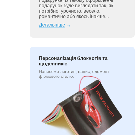
подарунка. В такому оформленні
подарунок буде виглядати так, як
потрібно: урочисто, весело,
романтично або якось інакше...
Детальніше
→
Персоналізація блокнотів та
щоденників
Нанесемо логотип, напис, елемент
фірмового стилю.