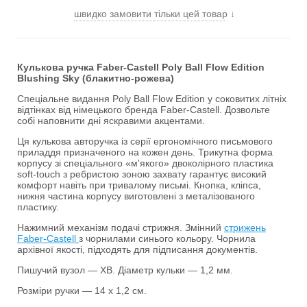
швидко замовити тільки цей товар
↓
Кулькова ручка Faber-Castell Poly Ball Flow Edition
Blushing Sky (блакитно-рожева)
Спеціальне видання Poly Ball Flow Edition у соковитих літніх
відтінках від німецького бренда Faber-Castell. Дозвольте
собі наповнити дні яскравими акцентами.
Ця кулькова авторучка із серії ергономічного письмового
приладдя призначеного на кожен день. Трикутна форма
корпусу зі спеціального «м'якого» двоколірного пластика
soft-touch з ребристою зоною захвату гарантує високий
комфорт навіть при тривалому письмі. Кнопка, кліпса,
нижня частина корпусу виготовлені з металізованого
пластику.
Нажимний механізм подачі стрижня. Змінний
стрижень
Faber-Castell
з чорнилами синього кольору. Чорнила
архівної якості, підходять для підписання документів.
Пишучий вузол — XB. Діаметр кульки — 1,2 мм.
Розміри ручки — 14 х 1,2 см.