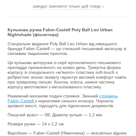
швидко замовити тільки цей товар
↓
Кулькова ручка Faber-Castell Poly Ball Leo Urban
Nightshade (фіолетова)
Спеціальне видання Poly Ball Leo Urban від німецького
бренда Faber-Castell — це стильний письмовий аксесуар зі
сміливим тваринним принтом.
Ця кулькова авторучка із серії ергономічного письмового
приладдя призначеного на кожен день. Трикутна форма
корпусу зі спеціального «м'якого» пластика soft-touch з
ребристою зоною захвату гарантує високий комфорт навіть
при тривалому письмі. Кнопка, кліпса, нижня частина
корпусу виготовлені з металізованого пластику.
Нажимний механізм подачі стрижня. Змінний
стрижень
Faber-Castell
з чорнилами синього кольору. Чорнила
архівної якості, підходять для підписання документів.
Пишучий вузол — XB. Діаметр кульки — 1,2 мм.
Розміри ручки — 14 х 1,2 см.
Виробник — Faber-Castell (Німеччина) — всесвітньо відома