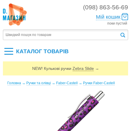
(098) 863-56-69
Мій кошик
поки пустий
КАТАЛОГ ТОВАРIВ
NEW! Кулькові ручки
Zebra Slide
→
Головна
→
Ручки та олівці
→
Faber-Castell
→
Ручки Faber-Castell