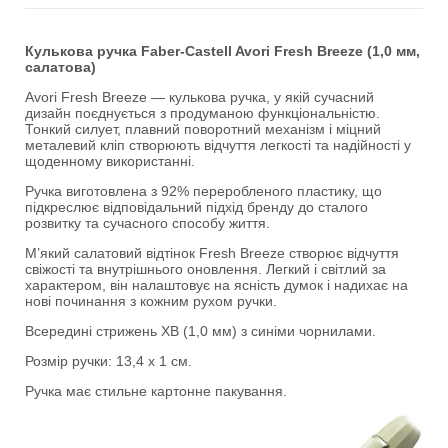
Кулькова ручка Faber-Castell Avori Fresh Breeze (1,0 мм,
салатова)
Avori Fresh Breeze — кулькова ручка, у якій сучасний
дизайн поєднується з продуманою функціональністю.
Тонкий силует, плавний поворотний механізм і міцний
металевий кліп створюють відчуття легкості та надійності у
щоденному використанні.
Ручка виготовлена з 92% переробленого пластику, що
підкреслює відповідальний підхід бренду до сталого
розвитку та сучасного способу життя.
М’який салатовий відтінок Fresh Breeze створює відчуття
свіжості та внутрішнього оновлення. Легкий і світлий за
характером, він налаштовує на ясність думок і надихає на
нові починання з кожним рухом ручки.
Всередині стрижень XB (1,0 мм) з синіми чорнилами.
Розмір ручки: 13,4 х 1 см.
Ручка має стильне картонне пакування.