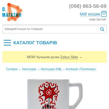
(098) 863-56-69
Мій кошик
поки пустий
КАТАЛОГ ТОВАРIВ
NEW! Кулькові ручки
Zebra Slide
→
Головна
→
Аксесуари
→
Аксесуари Gifty
→
Колекція «Паляниця»