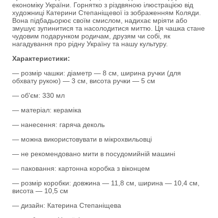
економіку України. Горнятко з різдвяною ілюстрацією від
художниці Катерини Степаніщевої із зображенням Коляди.
Вона підбадьорює своїм смислом, надихає мріяти або
змушує зупинитися та насолодитися миттю. Ця чашка стане
чудовим подарунком родичам, друзям чи собі, як
нагадування про рідну Україну та нашу культуру.
Характеристики:
— розмір чашки: діаметр — 8 см, ширина ручки (для
обхвату рукою) — 3 см, висота ручки — 5 см
— об'єм: 330 мл
— матеріал: кераміка
— нанесення: гаряча деколь
— можна використовувати в мікрохвильовці
— не рекомендовано мити в посудомийній машині
— паковання: картонна коробка з віконцем
— розмір коробки: довжина — 11,8 см, ширина — 10,4 см,
висота — 10,5 см
— дизайн: Катерина Степаніщева