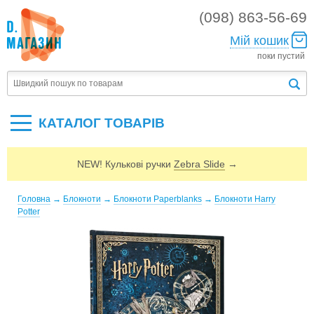
(098) 863-56-69
Мій кошик
поки пустий
КАТАЛОГ ТОВАРIВ
NEW! Кулькові ручки
Zebra Slide
→
Головна
→
Блокноти
→
Блокноти Paperblanks
→
Блокноти Harry
Potter