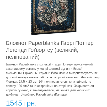
Блокнот Paperblanks Гаррі Поттер
Легенди Гоґвортсу (великий,
нелінований)
Блокнот Paperblanks з колекції «Гаррі Поттер» присвячений
захопливому роману у жанрі фентезі від англійської
письменниці Джоан К. Роулінг. Його можна використовувати як
діловий планувальник, або ж як творчий записник. Якісний папір.
Формат: 17,5 х 23 см, 144 неліновані сторінки зі щільністю
паперу 120 г/м2 та ілюстраціями на сторінках. Закривається
чорною гумкою, є закладка-лясе, кишенька для корисних
дрібниць. Виробник: Paperblanks (Канада).
1545 грн.