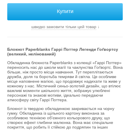
швидко замовити тільки цей товар
↓
Блокнот Paperblanks Гаррі Поттер Легенди Гоґвортсу
(великий, нелінований)
Обкладинка блокнота Paperblanks з колекції «Гаррі Поттер»
переносить нас до школи магії та чаклунства Гоґвортс. Вона
більше, ніж просто місце навчання. Тут переплітаються
дружба, доля та боротьба темряви й світла. Це особливе
місце наповнене магією, що продовжує надихати та живе у
кожному з нас. Містичний синьо-золотий дизайн, що втілює
важливі моменти шкільного життя, зображує улюблені
персонажі та знакові мотиви, ідеально передаючи
атмосферу світу Гаррі Поттера.
Блокнот із твердою обкладинкою закривається на чорну
гумку. Обкладинка із щільного картону виконана за
особливою технікою об'ємного кольорового друку, що
створює ефект глибини малюнка. Вона має спеціальне
покриття, що робить її стійкою до подряпин та інших