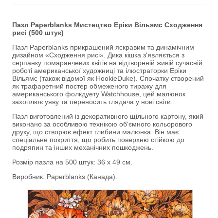
Пазл Paperblanks Мистецтво Еріки Вільямс Сходження
рисі (500 штук)
Пазл Paperblanks прикрашений яскравим та динамічним
дизайном «Сходження рисі». Дика кішка з'являється з
серпанку помаранчевих квітів на відтвореній живій сучасній
роботі американської художниці та ілюстраторки Еріки
Вільямс (також відомої як HookieDuke). Спочатку створений
як трафаретний постер обмеженого тиражу для
американського фолкдуету Watchhouse, цей малюнок
захоплює уяву та переносить глядача у нові світи.
Пазл виготовлений із декоративного щільного картону, який
виконано за особливою технікою об'ємного кольорового
друку, що створює ефект глибини малюнка. Він має
спеціальне покриття, що робить поверхню стійкою до
подряпин та інших механічних пошкоджень.
Розмір пазла на 500 штук: 36 х 49 см.
Виробник: Paperblanks (Канада).