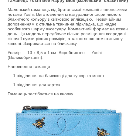
Гаманець Yoshi Bee Happy Blue (маленький, блакитний)
Маленький гаманець від британської компанії з японськими
нотами Yoshi. Виготовлений із натуральної шкіри ніжного
блакитного кольору з квітковою аплікацією. Незвичайним
доповненням є стильна тканинна підкладка, що надає
особливого шарму аксесуару. Компактний формат на кожен
день. Ця модель передбачає вільне розміщення всередині
жіночої сумки різних розмірів, а також легко поміститься у
кишені. Закривається на блискавку.
Розмір — 13 х 8,5 х 1 см. Виробництво — Yoshi
(Великобританія).
Наповнення гаманця:
— 1 відділення на блискавці для купюр та монет
— 1 відділення для карток
Гаманець застібається на кнопку.