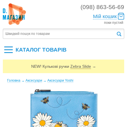
(098) 863-56-69
Мій кошик
поки пустий
КАТАЛОГ ТОВАРIВ
NEW! Кулькові ручки
Zebra Slide
→
Головна
→
Аксесуари
→
Аксесуари Yoshi