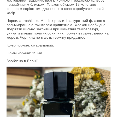
малювання, відрізняються глибиною і градацією кольору і
привабливим блиском. Флакон об'ємом 15 мл стане
хорошим варіантом, для тих, хто хоче спробувати новий
колір.
Чорнила Iroshizuku Mini Ink розлиті в акуратний флакон з
восьмигранною гвинтовою кришечкою. Флакон необхідно
зберігати щільно закритим при кімнатній температурі,
уникати впливу прямих сонячних променів і замерзання на
морозі. Чорнила не мають терміну придатності.
Колір чорнил: смарагдовий.
Об'єм чорнил: 15 мл.
Зроблено в Японії.