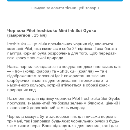
швидко замовити тільки цей товар
↓
Чорнила Pilot Iroshizuku Mini Ink Sui-Gyoku
(смарагдові, 15 мл)
Iroshizuku — це лінія преміальних чорнил від японської
компанії Pilot, яка включає в себе 24 відтінка. Така багата
палітра чорнил була розроблена для того, щоб передати
всю красу японської природи.
Назва чорнил складається з поєднання двох японських слів
— «Iro» (колір, фарба) та «Shizuku» (крапля) — та є
відображенням головної ідеї: використання якісних
фарбуючих пігментів для отримання інтенсивного та
насиченого кольору, котрий втілюється в образі краси
природних вод.
Натхненням для відтінку чорнила Pilot Iroshizuku Sui-Gyoku
послужив, знаменитий глибоким зеленим блиском, цінний і
шанований дорогоцінний камінь смарагд.
Чорнила можуть бути застосовані як для письма пером в
тримачі, так і заправки будь-яких чорнильних ручок з будь-
яким типом пера. Вони підходять як для письма, так і для