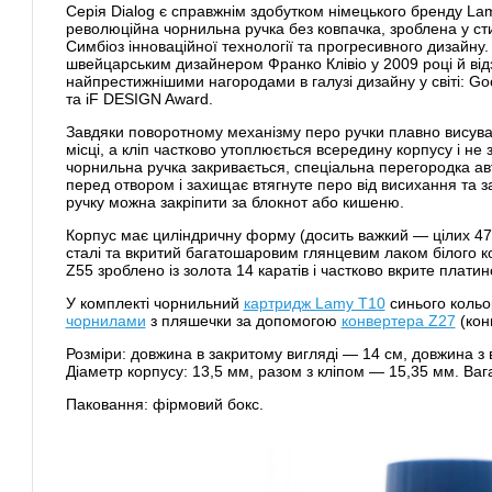
Серія Dialog є справжнім здобутком німецького бренду La
революційна чорнильна ручка без ковпачка, зроблена у ст
Симбіоз інноваційної технології та прогресивного дизайну.
швейцарським дизайнером Франко Клівіо у 2009 році й ві
найпрестижнішими нагородами в галузі дизайну у світі: Go
та iF DESIGN Award.
Завдяки поворотному механізму перо ручки плавно висуває
місці, а кліп частково утоплюється всередину корпусу і не
чорнильна ручка закривається, спеціальна перегородка а
перед отвором і захищає втягнуте перо від висихання та за
ручку можна закріпити за блокнот або кишеню.
Корпус має циліндричну форму (досить важкий — цілих 47 г
сталі та вкритий багатошаровим глянцевим лаком білого к
Z55 зроблено із золота 14 каратів і частково вкрите плат
У комплекті чорнильний
картридж Lamy Т10
синього кольо
чорнилами
з пляшечки за допомогою
конвертера Z27
(кон
Розміри: довжина в закритому вигляді — 14 см, довжина з
Діаметр корпусу: 13,5 мм, разом з кліпом — 15,35 мм. Вага 
Паковання: фірмовий бокс.