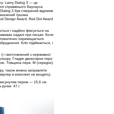
my. Lamy Dialog 3 — це
илі справжнього Баухауса.
 Dialog 3 був створений відомим
дзначений трьома
od Design Award, Red Dot Award
ться і надійно фіксується на
 заважає надалі при письмі. Коли
втоматично переміщається
бруднення. Кліп підіймається, і
) і виготовлений з неіржавної
ольору. Гладке двоколірне перо
иною. Товщина пера: M (середнє).
ру, також можна заправляти
вертер в комплект не входить).
 висунутим пером — 15,6 см.
ручки: 47 г.