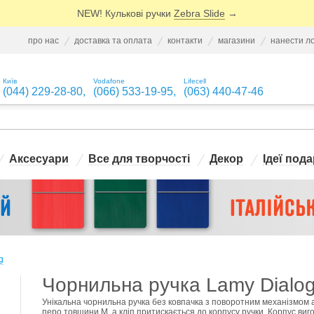
NEW! Кулькові ручки
Zebra Slide
→
про нас
доставка та оплата
контакти
магазини
нанести л
Київ
Vodafone
Lifecell
(044) 229-28-80
,
(066) 533-19-95
,
(063) 440-47-46
Аксесуари
Все для творчості
Декор
Ідеї пода
g
Чорнильна ручка Lamy Dialog 
Унікальна чорнильна ручка без ковпачка з поворотним механізмом ак
перо товщини M, а кліп притискається до корпусу ручки. Корпус виг