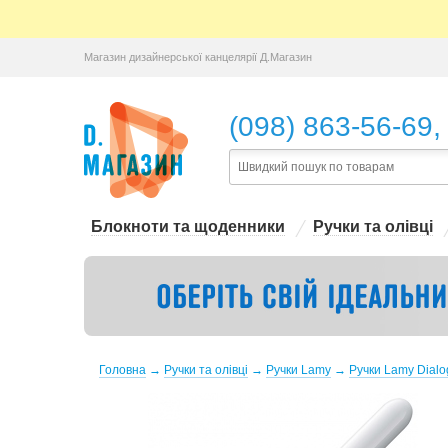
Магазин дизайнерської канцелярії Д.Магазин
,
(098) 863-56-69
Блокноти та щоденники
Ручки та олівці
Головна
→
Ручки та олівці
→
Ручки Lamy
→
Ручки Lamy Dialo