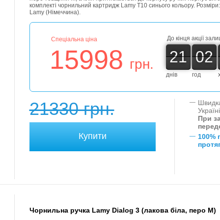
комплекті чорнильний картридж Lamy Т10 синього кольору. Розміри: 
Lamy (Німеччина).
До кінця акції зал
Спеціальна ціна
15998
21
02
21
00
02
00
грн.
днiв
год
21330 грн.
—
Швидка
Україн
При за
перед
—
100% 
протяг
Чорнильна ручка Lamy Dialog 3 (лакова біла, перо M)