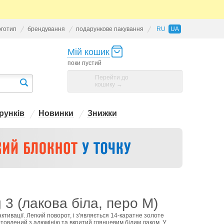
оготип
брендування
подарункове пакування
RU
UA
Мій кошик
поки пустий
Перейти до
кошику →
рунків
Новинки
Знижки
3 (лакова біла, перо M)
тивації. Легкий поворот, і з'являється 14-каратне золоте
отовлений з алюмінію та вкритий глянцевим білим лаком. У