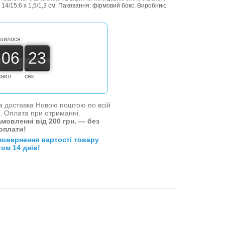
14/15,6 х 1,5/1,3 см. Паковання: фірмовий бокс. Виробник:
ишилося:
06
22
06
00
23
22
хвил
сек
 доставка Новою поштою по всій
і. Оплата при отриманні.
мовленні від 200 грн. — без
оплати!
повернення вартості товару
ом 14 днів!