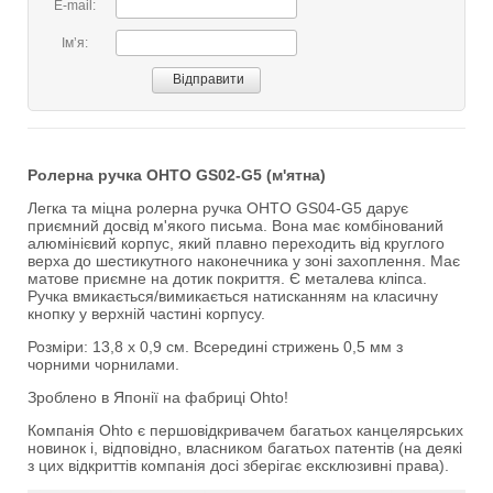
E-mail:
Імʼя:
Ролерна ручка OHTO GS02-G5 (м'ятна)
Легка та міцна ролерна ручка OHTO GS04-G5 дарує
приємний досвід м'якого письма. Вона має комбінований
алюмінієвий корпус, який плавно переходить від круглого
верха до шестикутного наконечника у зоні захоплення. Має
матове приємне на дотик покриття. Є металева кліпса.
Ручка вмикається/вимикається натисканням на класичну
кнопку у верхній частині корпусу.
Розміри: 13,8 х 0,9 см. Всередині стрижень 0,5 мм з
чорними чорнилами.
Зроблено в Японії на фабриці Ohto!
Компанія Ohto є першовідкривачем багатьох канцелярських
новинок і, відповідно, власником багатьох патентів (на деякі
з цих відкриттів компанія досі зберігає ексклюзивні права).