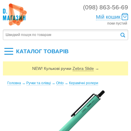
(098) 863-56-69
Мій кошик
поки пустий
КАТАЛОГ ТОВАРIВ
NEW! Кулькові ручки
Zebra Slide
→
Головна
→
Ручки та олівці
→
Ohto
→
Керамічні ролери