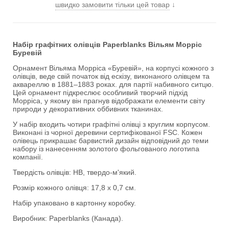
швидко замовити тільки цей товар
↓
Набір графітних олівців Paperblanks Вільям Морріс
Буревій
Орнамент Вільяма Морріса «Буревій», на корпусі кожного з
олівців, веде свій початок від ескізу, виконаного олівцем та
аквареллю в 1881–1883 ​​роках. для партії набивного ситцю.
Цей орнамент підкреслює особливий творчий підхід
Морріса, у якому він прагнув відображати елементи світу
природи у декоративних оббивних тканинах.
У набір входить чотири графітні олівці з круглим корпусом.
Виконані із чорної деревини сертифікованої FSC. Кожен
олівець прикрашає барвистий дизайн відповідний до теми
набору із нанесенням золотого фольгованого логотипа
компанії.
Твердість олівців: HB, твердо-м'який.
Розмір кожного олівця: 17,8 х 0,7 см.
Набір упаковано в картонну коробку.
Виробник: Paperblanks (Канада).