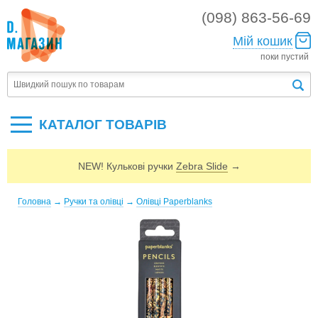
(098) 863-56-69
Мій кошик
поки пустий
КАТАЛОГ ТОВАРIВ
NEW! Кулькові ручки
Zebra Slide
→
Головна
→
Ручки та олівці
→
Олівці Paperblanks