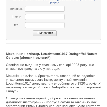
продажу:
Телефон:
E-mail:
Імʼя:
Механічний олівець Leuchtturm1917 Drehgriffel Natural
Colours (лісовий зелений)
Спеціальне видання у стильному кольорі 2023 року, яке
символізує красу та силу природи.
Механічний олівець Дрехгрифель створений за подобою
унікального письмового інструменту, який компанія
Leuchtturm1917 знову ввела у виробництво з 1920-х років. У
перекладі з німецької слово Drehgriffel означає «поворотний
стилус».
Олівець має неповторний, добре впізнаваним вінтажним
дизайном: шестигранний корпус з латуні та алюмінію має
загострений кінчик і кнопку чорного кольору. Саме контраст