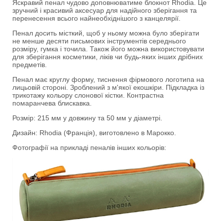
Яскравий пенал чудово доповнюватиме блокнот Rhodia. Це
зручний і красивий аксесуар для надійного зберігання та
перенесення всього найнеобхіднішого з канцелярії.
Пенал досить місткий, щоб у ньому можна було зберігати
не менше десяти письмових інструментів середнього
розміру, гумка і точила. Також його можна використовувати
для зберігання косметики, ліків чи будь-яких інших дрібних
предметів.
Пенал має круглу форму, тиснення фірмового логотипа на
лицьовій стороні. Зроблений з м'якої екошкіри. Підкладка із
трикотажу кольору слонової кістки. Контрастна
помаранчева блискавка.
Розмір: 215 мм у довжину та 50 мм у діаметрі.
Дизайн: Rhodia (Франція), виготовлено в Марокко.
Фотографії на прикладі пеналів інших кольорів: