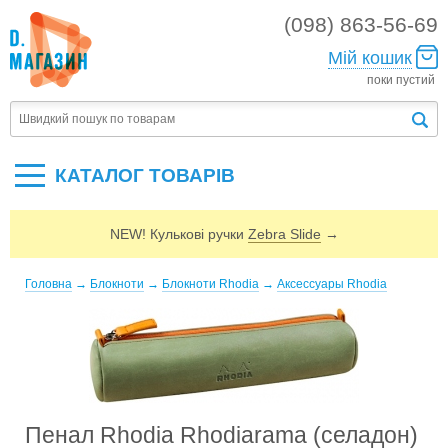
(098) 863-56-69
Мій кошик
поки пустий
КАТАЛОГ ТОВАРIВ
NEW! Кулькові ручки
Zebra Slide
→
Головна
→
Блокноти
→
Блокноти Rhodia
→
Аксессуары Rhodia
Пенал Rhodia Rhodiarama (селадон)