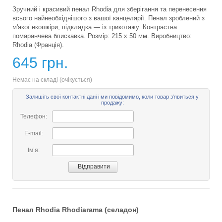
Зручний і красивий пенал Rhodia для зберігання та перенесення
всього найнеобхіднішого з вашої канцелярії. Пенал зроблений з
м'якої екошкіри, підкладка — із трикотажу. Контрастна
помаранчева блискавка. Розмір: 215 х 50 мм. Виробництво:
Rhodia (Франція).
645 грн.
Немає на складі (очікується)
Залишіть свої контактні дані і ми повідомимо, коли товар зʼявиться у
продажу:
Телефон:
E-mail:
Імʼя:
Пенал Rhodia Rhodiarama (селадон)