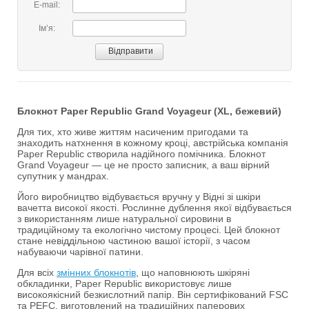
E-mail:
Імʼя:
Блокнот Paper Republic Grand Voyageur (XL, бежевий)
Для тих, хто живе життям насиченим пригодами та
знаходить натхнення в кожному кроці, австрійська компанія
Paper Republic створила надійного помічника. Блокнот
Grand Voyageur — це не просто записник, а ваш вірний
супутник у мандрах.
Його виробництво відбувається вручну у Відні зі шкіри
вачетта високої якості. Рослинне дублення якої відбувається
з використанням лише натуральної сировини в
традиційному та екологічно чистому процесі. Цей блокнот
стане невіддільною частиною вашої історії, з часом
набуваючи чарівної патини.
Для всіх
змінних блокнотів
, що наповнюють шкіряні
обкладинки, Paper Republic використовує лише
високоякісний безкислотний папір. Він сертифікований FSC
та PEFC, виготовлений на традиційних паперових