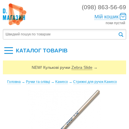
(098) 863-56-69
Мій кошик
поки пустий
КАТАЛОГ ТОВАРIВ
NEW! Кулькові ручки
Zebra Slide
→
Головна
→
Ручки та олівці
→
Kaweco
→
Стрижні для ручок Kaweco