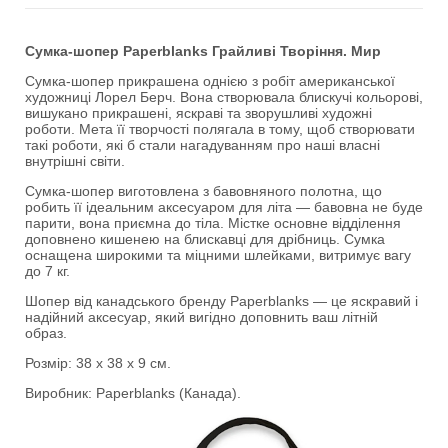
Сумка-шопер Paperblanks Грайливі Творіння. Мир
Сумка-шопер прикрашена однією з робіт американської
художниці Лорел Берч. Вона створювала блискучі кольорові,
вишукано прикрашені, яскраві та зворушливі художні
роботи. Мета її творчості полягала в тому, щоб створювати
такі роботи, які б стали нагадуванням про наші власні
внутрішні світи.
Сумка-шопер виготовлена ​​з бавовняного полотна, що
робить її ідеальним аксесуаром для літа — бавовна не буде
парити, вона приємна до тіла. Містке основне відділення
доповнено кишенею на блискавці для дрібниць. Сумка
оснащена широкими та міцними шлейками, витримує вагу
до 7 кг.
Шопер від канадського бренду Paperblanks — це яскравий і
надійний аксесуар, який вигідно доповнить ваш літній
образ.
Розмір: 38 х 38 х 9 см.
Виробник: Paperblanks (Канада).