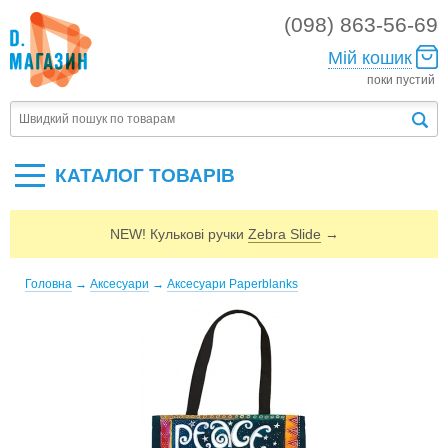
(098) 863-56-69
Мій кошик
поки пустий
КАТАЛОГ ТОВАРIВ
NEW! Кулькові ручки
Zebra Slide
→
Головна
→
Аксесуари
→
Аксесуари Paperblanks