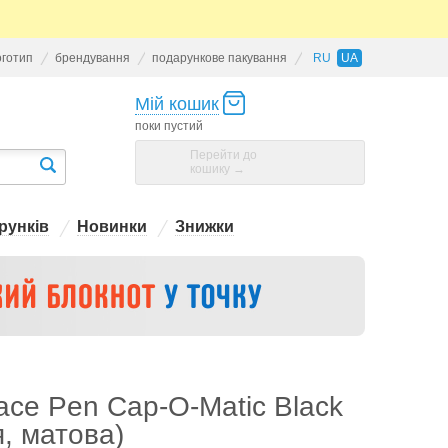
оготип
брендування
подарункове пакування
RU
UA
Мій кошик
поки пустий
Перейти до
кошику →
рунків
Новинки
Знижки
ace Pen Cap-O-Matic Black
, матова)