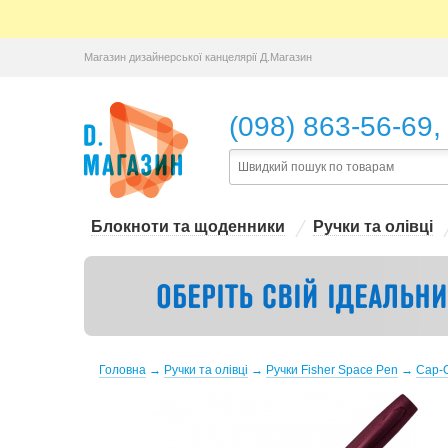
Магазин дизайнерської канцелярії Д.Магазин
,
(098) 863-56-69
Блокноти та щоденники
Ручки та олівці
Головна
→
Ручки та олівці
→
Ручки Fisher Space Pen
→
Cap-O