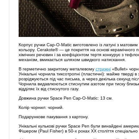
Корпус ручки Cap-O-Matic виготовлено із латуні з матови
кольору. Cerakote® — це покриття на основі керамічного пол
хімічних речовин і за коефіцієнтом тертя конкурує з тефл
механізм, вмикається шляхом швидкого натискання.
В герметично закритому металевому
стрижні
«Bullet» чорн
Унікальні чорнила тиксотропні (пластичні): майже тверді в
розріджуються під час письма, а через декілька секунд пі
Чорнила видавлюються стиснутим азотом при тиску близьк
відділяє їх від стиснутого газу.
Довжина ручки Space Pen Cap-O-Matic: 13 см.
Колір чорнил: чорний.
Подарункове пакування з картону.
Унікальні кулькові ручки Space Pen були винайдені амер
Фішером (Paul Fisher) в 50-х роках XX століття спеціально