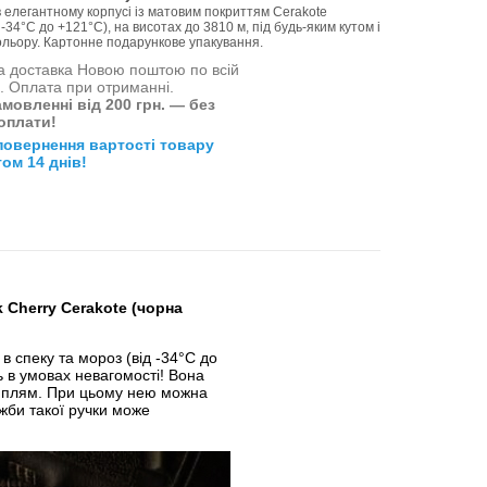
 елегантному корпусі із матовим покриттям Cerakote
-34°С до +121°С), на висотах до 3810 м, під будь-яким кутом і
кольору. Картонне подарункове упакування.
 доставка Новою поштою по всій
і. Оплата при отриманні.
мовленні від 200 грн. — без
оплати!
повернення вартості товару
ом 14 днів!
 Cherry Cerakote (чорна
 спеку та мороз (від -34°С до
ь в умовах невагомості! Вона
х плям. При цьому нею можна
жби такої ручки може