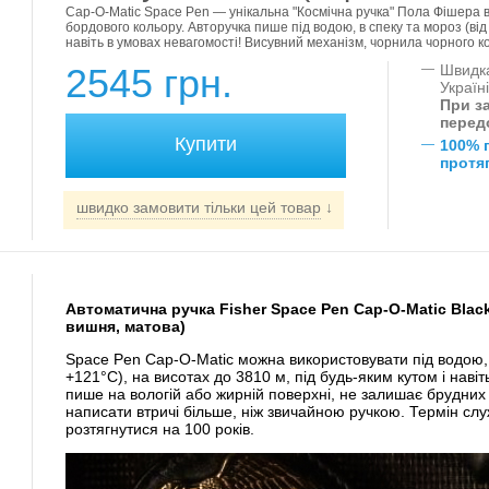
Cap-O-Matic Space Pen — унікальна "Космічна ручка" Пола Фішера в
бордового кольору. Авторучка пише під водою, в спеку та мороз (від 
навіть в умовах невагомості! Висувний механізм, чорнила чорного 
2545 грн.
—
Швидка
Україн
При за
перед
—
100% 
протяг
швидко замовити тільки цей товар
↓
Автоматична ручка Fisher Space Pen Cap-O-Matic Black
вишня, матова)
Space Pen Cap-O-Matic можна використовувати під водою, в
+121°С), на висотах до 3810 м, під будь-яким кутом і навіт
пише на вологій або жирній поверхні, не залишає брудни
написати втричі більше, ніж звичайною ручкою. Термін слу
розтягнутися на 100 років.