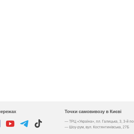
мережах
Точки самовивозу в Києві
— ТРЦ «Україна», пл. Галицька, 3, 3-й п
— Шоу-рум, вул. Костянтинівська, 27Б