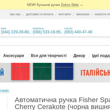
NEW! Кулькові ручки
Zebra Slide
→
про нас
доставка та оплата
контакти
магазини
нанести л
Київ
Vodafone
Lifecell
(044) 229-28-80
,
(066) 533-19-95
,
(063) 440-47-46
Аксесуари
Все для творчості
Декор
Ідеї пода
-Matic
Автоматична ручка Fisher Sp
Cherry Cerakote (чорна вишня