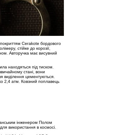
м покриттям Cerakote бордового
імеру, стійке до корозії,
оном. Авторучка має висувний
ила находяться під тиском.
 звичайному стані, вони
сля виділення цементуються.
о 2,4 атм. Ковзний поплавець
иканським інженером Полом
 для використання в космосі.