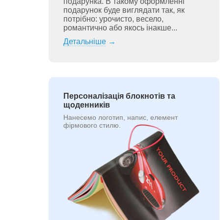
подарунка. В такому оформленні
подарунок буде виглядати так, як
потрібно: урочисто, весело,
романтично або якось інакше...
Детальніше
→
Персоналізація блокнотів та
щоденників
Нанесемо логотип, напис, елемент
фірмового стилю.