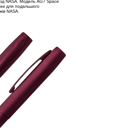
хід NASA. Модель AG7 Space
ами для подальшого
жів NASA.