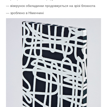
— візерунок обкладинки продовжується на зрізі блокнота
— зроблено в Німеччині