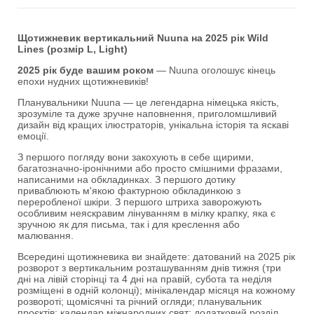
Щотижневик вертикальний Nuuna на 2025 рік Wild
Lines (розмір L, Light)
2025 рік буде вашим роком
— Nuuna оголошує кінець
епохи нудних щотижневиків!
Планувальники Nuuna — це легендарна німецька якість,
зрозуміле та дуже зручне наповнення, приголомшливий
дизайн від кращих ілюстраторів, унікальна історія та яскаві
емоції.
З першого погляду вони закохують в себе щирими,
багатозначно-іронічними або просто смішними фразами,
написаними на обкладинках. З першого дотику
приваблюють м'якою фактурною обкладинкою з
переробленої шкіри. З першого штриха заворожують
особливим неяскравим лінуванням в мілку крапку, яка є
зручною як для письма, так і для креслення або
малювання.
Всередині щотижневика ви знайдете: датований на 2025 рік
розворот з вертикальним розташуванням днів тижня (три
дні на лівій сторінці та 4 дні на правій, субота та неділя
розміщені в одній колонці); мінікалендар місяця на кожному
розвороті; щомісячні та річний огляди; планувальник
проєктів; календар міжнародних свят; додатковий розділ