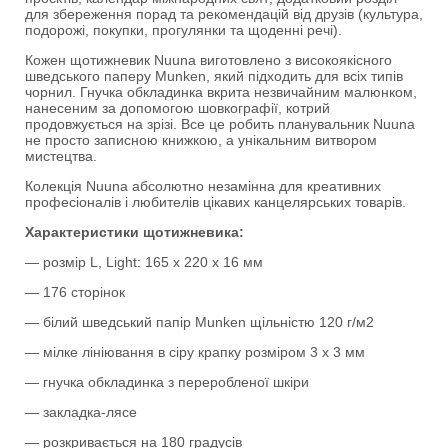
для збереження порад та рекомендацій від друзів (культура,
подорожі, покупки, прогулянки та щоденні речі).
Кожен щотижневик Nuuna виготовлено з високоякісного
шведського паперу Munken, який підходить для всіх типів
чорнил. Гнучка обкладинка вкрита незвичайним малюнком,
нанесеним за допомогою шовкографії, котрий
продовжується на зрізі. Все це робить планувальник Nuuna
не просто записною книжкою, а унікальним витвором
мистецтва.
Колекція Nuuna абсолютно незамінна для креативних
професіоналів і любителів цікавих канцелярських товарів.
Характеристики щотижневика:
— розмір L, Light: 165 x 220 x 16 мм
— 176 сторінок
— білий шведський папір Munken щільністю 120 г/м2
— мілке лініювання в сіру крапку розміром 3 х 3 мм
— гнучка обкладинка з переробленої шкіри
— закладка-лясе
— розкривається на 180 градусів