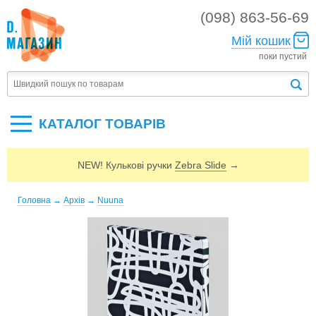
(098) 863-56-69
Мій кошик
поки пустий
КАТАЛОГ ТОВАРIВ
NEW! Кулькові ручки
Zebra Slide
→
Головна
→
Архів
→
Nuuna