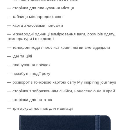
— сторінки для планування місяця
— таблиця міжнародних свят
— карта з часовими поясами
— міжнародні одиниці вимірювання ваги, розмірів одягу,
температури і швидкості
— телефоні коди / чек-лист країн, які ви вже відвідали
— ідеї та цілі
— планування поїздок
— незабутні події року
— розворот з точковою картою світу My inspiring journeys
— сторінка з зображенням лінійки, нанесеною на її край
— сторінки для нотаток
— три аркуші наліпок для навігації