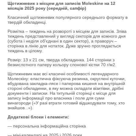
Щотижневик з місцем для записів Moleskine на 12
місяців 2025 року (середній, сапфір)
Класичний щотижневик популярного середнього формату в
твердій обкладинці.
Розмітка – тиждень на розвороті з місцем для записів. Зліва
тиждень представлений ​​у вигляді секторів для кожного дня
(субота і неділя об'єднані в один сектор), а праворуч –
сторінка в лінію для нотаток. Дуже зручно проглядається
тиждень в цілому.
Розмір: 13 x 21 см, тверда обкладинка. 144 сторінки з
безкислотного паперу кольору слонової кістки 70 г/м2.
Щотижневик має всі класичні особливості легендарного
Молескіну: еластична фіксуюча резинка, округлені куточки,
вбудована закладка-лясе і паперова кишеня на внутрішній
стороні обкладинки, в яку можна складати візитівки, дрібні
документи і записки. На титульній сторінці є місце для
запису інформації про власника і поле для суми
винагороди («У разі втрати готовий відшкодувати тому, хто
знайшов...»).
Додаткові блоки і елементи:
— персональна інформаційна сторінка
— міні-календарі на 2025 і 2026 роки