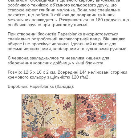
клапаном. Обкладинка із щільного картону виконана за
особливою технікою об'ємного кольорового друку, що
створює ефект глибини малюнка. Вона має спеціальне
покриття, що робить її стійкою до подряпин та інших
механічних пошкоджень. Розкривається на 180 градусів, що
особливо зручно при тривалому письмі.
При створенні блокнотів Paperblanks використовується
спеціально розроблений високосортний папір. Він швидко
вбирає і не просвічує чорнило. Ідеальний варіант для
письма чорнильними, капілярними та кульковими ручками.
Є червона закладка-лясе та невелика кишеня для
збереження корисних дрібниць у кінці блокнота.
Розмір: 12,5 х 18 х 2 см. Всередині 144 неліновані сторінки
кремового кольору з щільністю 120 г/м2.
Виробник: Paperblanks (Канада).