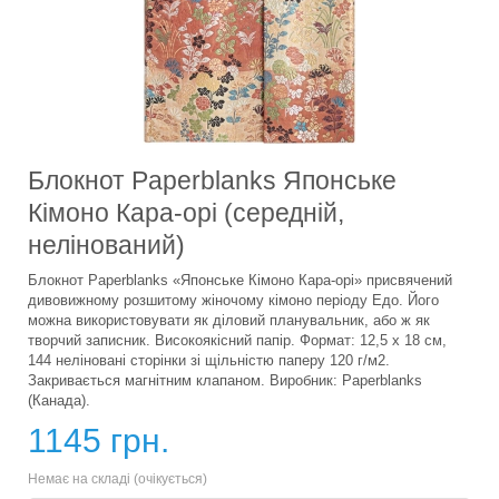
Блокнот Paperblanks Японське
Кімоно Кара-орі (середній,
нелінований)
Блокнот Paperblanks «Японське Кімоно Кара-орі» присвячений
дивовижному розшитому жіночому кімоно періоду Едо. Його
можна використовувати як діловий планувальник, або ж як
творчий записник. Високоякісний папір. Формат: 12,5 х 18 см,
144 неліновані сторінки зі щільністю паперу 120 г/м2.
Закривається магнітним клапаном. Виробник: Paperblanks
(Канада).
1145 грн.
Немає на складі (очікується)