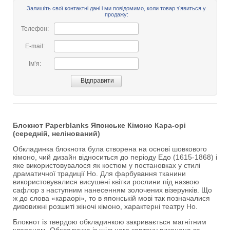
Залишіть свої контактні дані і ми повідомимо, коли товар зʼявиться у
продажу:
Телефон:
E-mail:
Імʼя:
Блокнот Paperblanks Японське Кімоно Кара-орі
(середній, нелінований)
Обкладинка блокнота була створена на основі шовкового
кімоно, чий дизайн відноситься до періоду Едо (1615-1868) і
яке використовувалося як костюм у постановках у стилі
драматичної традиції Но. Для фарбування тканини
використовувалися висушені квітки рослини під назвою
сафлор з наступним нанесенням золочених візерунків. Що
ж до слова «караорі», то в японській мові так позначалися
дивовижні розшиті жіночі кімоно, характерні театру Но.
Блокнот із твердою обкладинкою закривається магнітним