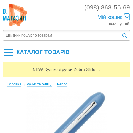
(098) 863-56-69
Мій кошик
поки пустий
КАТАЛОГ ТОВАРIВ
NEW! Кулькові ручки
Zebra Slide
→
Головна
→
Ручки та олівці
→
Penco