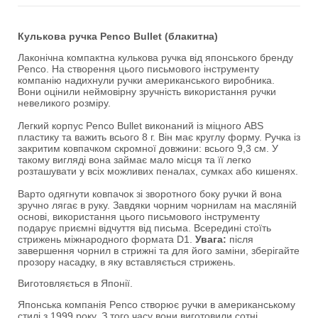
Кулькова ручка Penco Bullet (блакитна)
Лаконічна компактна кулькова ручка від японського бренду
Penco. На створення цього письмового інструменту
компанію надихнули ручки американського виробника.
Вони оцінили неймовірну зручність використання ручки
невеликого розміру.
Легкий корпус Penco Bullet виконаний із міцного ABS
пластику та важить всього 8 г. Він має круглу форму. Ручка із
закритим ковпачком скромної довжини: всього 9,3 см. У
такому вигляді вона займає мало місця та її легко
розташувати у всіх можливих пеналах, сумках або кишенях.
Варто одягнути ковпачок зі зворотного боку ручки й вона
зручно лягає в руку. Завдяки чорним чорнилам на масляній
основі, використання цього письмового інструменту
подарує приємні відчуття від письма. Всередині стоїть
стрижень міжнародного формата D1.
Увага:
після
завершення чорнил в стрижні та для його заміни, зберігайте
прозору насадку, в яку вставляється стрижень.
Виготовляється в Японії.
Японська компанія Penco створює ручки в американському
стилі з 1999 року. З того часу вони виготовили сотні