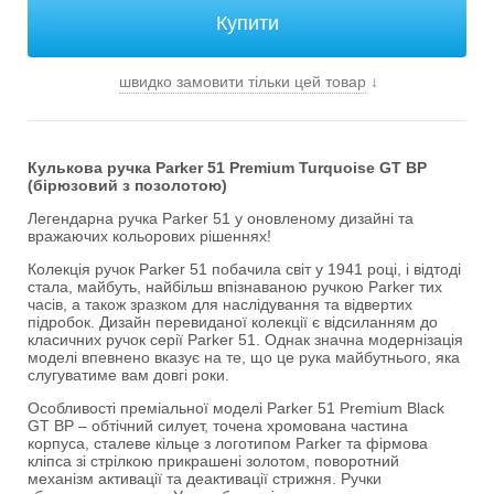
швидко замовити тільки цей товар
↓
Кулькова ручка Parker 51 Premium Turquoise GT BP
(бірюзовий з позолотою)
Легендарна ручка Parker 51 у оновленому дизайні та
вражаючих кольорових рішеннях!
Колекція ручок Parker 51 побачила світ у 1941 році, і відтоді
стала, майбуть, найбільш впізнаваною ручкою Parker тих
часів, а також зразком для наслідування та відвертих
підробок. Дизайн перевиданої колекції є відсиланням до
класичних ручок серії Parker 51. Однак значна модернізація
моделі впевнено вказує на те, що це рука майбутнього, яка
слугуватиме вам довгі роки.
Особливості преміальної моделі Parker 51 Premium Black
GT BP – обтічний силует, точена хромована частина
корпуса, сталеве кільце з логотипом Parker та фірмова
кліпса зі стрілкою прикрашені золотом, поворотний
механізм активації та деактивації стрижня. Ручки