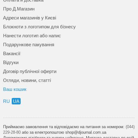
Про Д.Магазин
Адреси магазинів у Києві
Блокноти з логотипом для бізнесу
Нанести логотип або напис
Подарункове пакування
Вакансії
Відгуки
Договір публічної оферти
Огляди, новини, статті
Ваш кошик
RU
UA
Приймаємо замовлення та відповідаємо на питання за номером:
(044)
229-28-80
або за електропоштою shop@djournal.com.ua
Допоможемо підібрати та купити найкраще. Миттєва доставка по всій