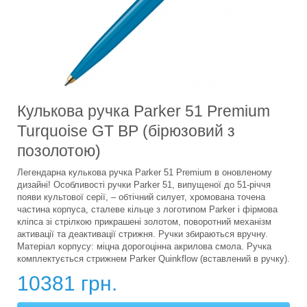
Кулькова ручка Parker 51 Premium
Turquoise GT BP (бірюзовий з
позолотою)
Легендарна кулькова ручка Parker 51 Premium в оновленому
дизайні! Особливості ручки Parker 51, випущеної до 51-річчя
появи культової серії, – обтічний силует, хромована точена
частина корпуса, сталеве кільце з логотипом Parker і фірмова
кліпса зі стрілкою прикрашені золотом, поворотний механізм
активації та деактивації стрижня. Ручки збираються вручну.
Матеріал корпусу: міцна дорогоцінна акрилова смола. Ручка
комплектується стрижнем Parker Quinkflow (вставлений в ручку).
10381 грн.