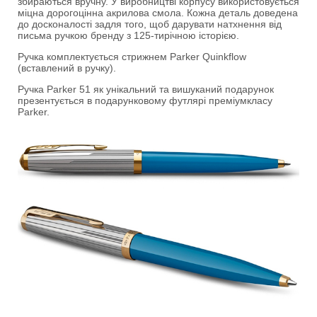
збираються вручну. У виробництві корпусу використовується
міцна дорогоцінна акрилова смола. Кожна деталь доведена
до досконалості задля того, щоб дарувати натхнення від
письма ручкою бренду з 125-тирічною історією.
Ручка комплектується стрижнем Parker Quinkflow
(вставлений в ручку).
Ручка Parker 51 як унікальний та вишуканий подарунок
презентується в подарунковому футлярі преміумкласу
Parker.