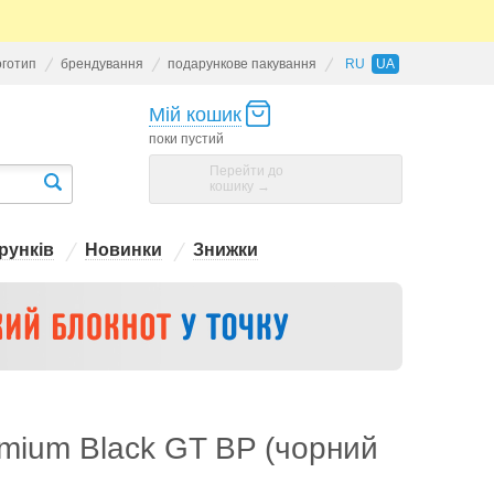
оготип
брендування
подарункове пакування
RU
UA
Мій кошик
поки пустий
Перейти до
кошику →
рунків
Новинки
Знижки
emium Black GT BP (чорний