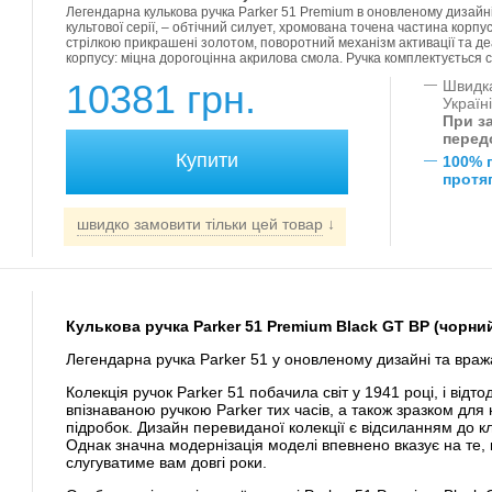
Легендарна кулькова ручка Parker 51 Premium в оновленому дизайні!
культової серії, – обтічний силует, хромована точена частина корпус
стрілкою прикрашені золотом, поворотний механізм активації та де
корпусу: міцна дорогоцінна акрилова смола. Ручка комплектується с
10381 грн.
—
Швидка
Україн
При за
перед
—
100% 
протяг
швидко замовити тільки цей товар
↓
Кулькова ручка Parker 51 Premium Black GT BP (чорни
Легендарна ручка Parker 51 у оновленому дизайні та вра
Колекція ручок Parker 51 побачила світ у 1941 році, і відто
впізнаваною ручкою Parker тих часів, а також зразком для 
підробок. Дизайн перевиданої колекції є відсиланням до кл
Однак значна модернізація моделі впевнено вказує на те,
слугуватиме вам довгі роки.