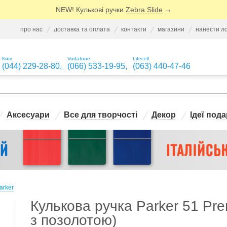
NEW! Кулькові ручки
Zebra Slide
→
про нас
доставка та оплата
контакти
магазини
нанести л
Київ
Vodafone
Lifecell
(044) 229-28-80
,
(066) 533-19-95
,
(063) 440-47-46
Аксесуари
Все для творчості
Декор
Ідеї пода
arker
Кулькова ручка Parker 51 Pr
з позолотою)