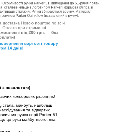
 Особливості ручки Parker 51, випущеної до 51-річчя появи
а, сталеве кільце з логотипом Parker і фірмова кліпса зі
активації стрижня. Ручки збираються вручну. Матеріал
трижнем Parker Quinkflow (вставлений в ручку).
 доставка Новою поштою по всій
і. Оплата при отриманні.
мовленні від 200 грн. — без
оплати!
повернення вартості товару
ом 14 днів!
й з позолотою)
жаючих кольорових рішеннях!
ді стала, майбуть, найбільш
наслідування та відвертих
асичних ручок серії Parker 51.
 що це рука майбутнього, яка