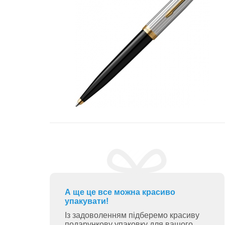
А ще це все можна красиво
упакувати!
Із задоволенням підберемо красиву
подарункову упаковку для вашого