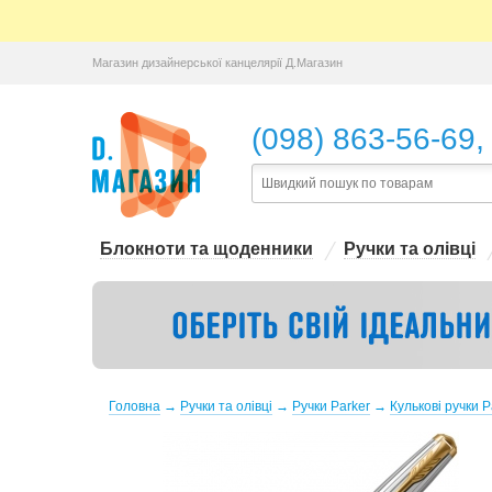
Магазин дизайнерської канцелярії Д.Магазин
,
(098) 863-56-69
Блокноти та щоденники
Ручки та олівці
Головна
→
Ручки та олівці
→
Ручки Parker
→
Кулькові ручки P