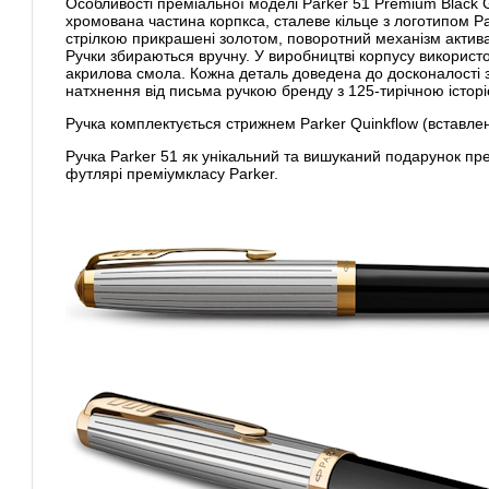
Особливості преміальної моделі Parker 51 Premium Black G
хромована частина корпкса, сталеве кільце з логотипом Par
стрілкою прикрашені золотом, поворотний механізм активац
Ручки збираються вручну. У виробництві корпусу використ
акрилова смола. Кожна деталь доведена до досконалості 
натхнення від письма ручкою бренду з 125-тирічною історі
Ручка комплектується стрижнем Parker Quinkflow (вставлен
Ручка Parker 51 як унікальний та вишуканий подарунок пр
футлярі преміумкласу Parker.