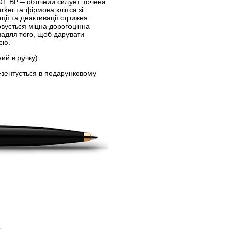
T BP – обтічний силует, точена
ker та фірмова кліпса зі
ії та деактивації стрижня.
овується міцна дорогоцінна
задля того, щоб дарувати
єю.
ий в ручку).
езентується в подарунковому