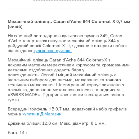
Механічний олівець Caran d'Ache 844 Colormat-X 0,7 мм
(синій)
Натхненний легендарною кульковою ручкою 849, Caran
d'Ache тепер також випускає механічний олівець 844 у
райдужній версії Colormat-X. Це дозволяє створити набір з
відповідною
кульковою ручкою.
Механічний олівець Caran d'Ache 844 Colornat-X з
яскравим матовим мерехтливим корпусом та хромованими
деталями оздоблення додасть барв у
повсякденність. Легкий і міцний механічний олівець є
ідеальним вибором для письма, малювання та точного
технічного малювання. Шестигранний корпус виконано з
алюмінію, доповнено металевою кліпсою та надписом
«SWISS MADE». Під кришкою кнопки знаходиться змінна
гумка.
Всередині грифель HB 0,7 мм, додатковий набір грифелів
можна
купити в Д.Магазині
.
Довжина олівця: 12,8 см. Макс. діаметр: 8,1 мм.
Вага: 14 г.