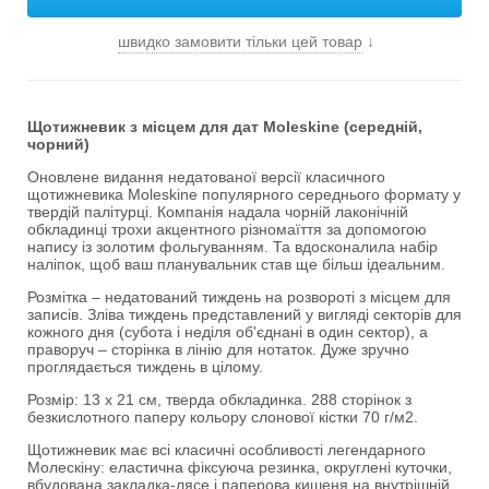
швидко замовити тільки цей товар
↓
Щотижневик з місцем для дат Moleskine (середній,
чорний)
Оновлене видання недатованої версії класичного
щотижневика Moleskine популярного середнього формату у
твердій палітурці. Компанія надала чорній лаконічній
обкладинці трохи акцентного різномаїття за допомогою
напису із золотим фольгуванням. Та вдосконалила набір
наліпок, щоб ваш планувальник став ще більш ідеальним.
Розмітка – недатований тиждень на розвороті з місцем для
записів. Зліва тиждень представлений ​​у вигляді секторів для
кожного дня (субота і неділя об'єднані в один сектор), а
праворуч – сторінка в лінію для нотаток. Дуже зручно
проглядається тиждень в цілому.
Розмір: 13 x 21 см, тверда обкладинка. 288 сторінок з
безкислотного паперу кольору слонової кістки 70 г/м2.
Щотижневик має всі класичні особливості легендарного
Молескіну: еластична фіксуюча резинка, округлені куточки,
вбудована закладка-лясе і паперова кишеня на внутрішній