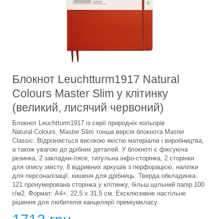
Блокнот Leuchtturm1917 Natural
Colours Master Slim у клітинку
(великий, лисячий червоний)
Блокнот Leuchtturm1917 із серії природніх кольорів
Natural Colours. Master Slim тонша версія блокнота Master
Classic. Відрізняється високою якістю матеріалів і виробництва,
а також увагою до дрібних деталей. У блокноті є фіксуюча
резинка, 2 закладки-лясе, титульна інфо-сторінка, 2 сторінки
для опису змісту, 8 відривних аркушів з перфорацією, наліпки
для персоналізації, кишеня для дрібниць. Тверда обкладинка.
121 пронумерована сторінка у клітинку, більш щільний папір 100
г/м2. Формат: A4+, 22,5 х 31,5 см. Ексклюзивне настільне
рішення для любителів канцелярії преміумкласу.