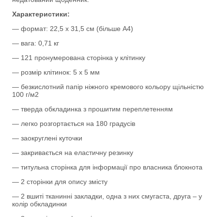
Характеристики:
— формат: 22,5 х 31,5 см (більше А4)
— вага: 0,71 кг
— 121 пронумерована сторінка у клітинку
— розмір клітинок: 5 х 5 мм
— безкислотний папір ніжного кремового кольору щільністю
100 г/м2
— тверда обкладинка з прошитим переплетенням
— легко розгортається на 180 градусів
— заокруглені куточки
— закривається на еластичну резинку
— титульна сторінка для інформації про власника блокнота
— 2 сторінки для опису змісту
— 2 вшиті тканинні закладки, одна з них смугаста, друга – у
колір обкладинки