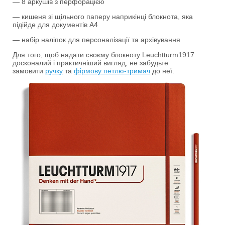
— 8 аркушів з перфорацією
— кишеня зі щільного паперу наприкінці блокнота, яка
підійде для документів А4
— набір наліпок для персоналізації та архівування
Для того, щоб надати своєму блокноту Leuchtturm1917
досконалий і практичніший вигляд, не забудьте
замовити
ручку
та
фірмову петлю-тримач
до неї.