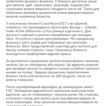
любителям великого формату. У блокноті достатньо місця
для записів, ідей, замальовок, розкладів, зокрема між
сторінками можна зберігати стандартні листи A4. Також для
зберігання важливих документів можна використовувати
кишеню наприкінці блокнота.
У класичному блокноті Leuchtturm1917 є всі фірмові
елементи, які підтверджують філософію бренду – «Details
make all the difference» («Уся різниця в деталях»). Для
зручності навігації в записах передбачено дві закладки-
лясе. Усі робочі сторінки пронумеровані. На передньому
форзаці є шість рядків для інформації про власника
блокнота. Зміст представлений у вигляді двох колонок для
запису номерів сторінок і теми. Наприкінці блокнота
знаходяться перфоровані відривні аркуші.
За допомогою спеціальних наліпок можна вказати тематику
записів і рік на обкладинці або корінці. Це відмінне рішення
для архівації записів та швидкого пошуку потрібної записної
книжки на полиці. Завдяки прошитому переплетенню
блокнот легко розгортається на 180 градусів і лягає на
робочу поверхню.
Папір сертифікований відповідно до міжнародних вимог
FSC. Лініювання відрізняється приємним неконтрастним
відтінком, що не «перекрикує» чорнило ручки. На сторінках
у клітинку є місце для запису дати над верхнім рядком та
поля коментарів, тому записник можна використовувати як
недатований щоденник.