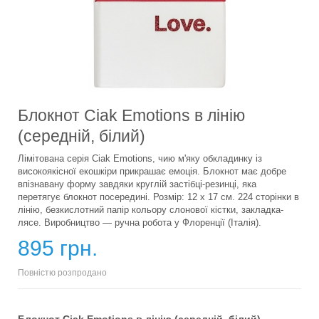
Блокнот Ciak Emotions в лінію
(середній, білий)
Лімітована серія Ciak Emotions, чию м'яку обкладинку із
високоякісної екошкіри прикрашає емоція. Блокнот має добре
впізнавану форму завдяки круглій застібці-резинці, яка
перетягує блокнот посередині. Розмір: 12 x 17 см. 224 сторінки в
лінію, безкислотний папір кольору слонової кістки, закладка-
лясе. Виробництво — ручна робота у Флоренції (Італія).
895 грн.
Повністю розпродано