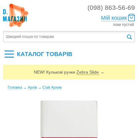
(098) 863-56-69
Мій кошик
поки пустий
КАТАЛОГ ТОВАРIВ
NEW! Кулькові ручки
Zebra Slide
→
Головна
→
Архів
→
Ciak Архив