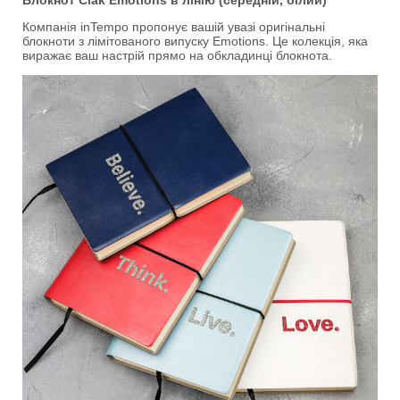
Блокнот Ciak Emotions в лінію (середній, білий)
Компанія inTempo пропонує вашій увазі оригінальні
блокноти з лімітованого випуску Emotions. Це колекція, яка
виражає ваш настрій прямо на обкладинці блокнота.