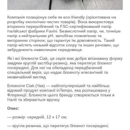
Компанія позиціонує себе як eco-friendly (орієнтована на
розробку екологічно чистих товарів). Вона використовує
вторинно перероблений та FSC-сертифікований папір
італійської фабрики Favini. Безкислотний папір, чи, точніше
папір з нейтральним pH, запобігає пожовтінню та
вигоранню сторінок, що гарантує їм довговічність. Такий
папір містить низький відсоток хлору та інших речовин, що
забруднюють навколишнє середовище.
Як і всі блокноти Ciak, ця серія має добре впізнавану форму
завдяки круглій застібці-резинці, яка перетягує блокнот
посередині. Для неї на обкладинці передбачений
спеціальний виріз, що надає блокноту елегантний та
незвичайний вигляд.
Блокноти Ciak (Чак) — найпопулярніший та найбільш
відомий продукт компанії inTempo, яка розташована у
Флоренції. Блокноти цього бренду створюються тільки в
Італії та збираються вручну.
Опис:
— розмір: середній, 12 x 17 см;
— кругла резинка, що перетягує блокнот посередині;