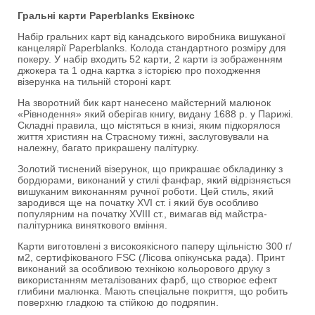
Гральні карти Paperblanks Еквінокс
Набір гральних карт від канадського виробника вишуканої
канцелярії Paperblanks. Колода стандартного розміру для
покеру. У набір входить 52 карти, 2 карти із зображенням
джокера та 1 одна картка з історією про походження
візерунка на тильній стороні карт.
На зворотний бик карт нанесено майстерний малюнок
«Рівнодення» який оберігав книгу, видану 1688 р. у Парижі.
Складні правила, що містяться в книзі, яким підкорялося
життя християн на Страсному тижні, заслуговували на
належну, багато прикрашену палітурку.
Золотий тиснений візерунок, що прикрашає обкладинку з
бордюрами, виконаний у стилі фанфар, який відрізняється
вишуканим виконанням ручної роботи. Цей стиль, який
зародився ще на початку XVI ст. і який був особливо
популярним на початку XVIII ст., вимагав від майстра-
палітурника виняткового вміння.
Карти виготовлені з високоякісного паперу щільністю 300 г/
м2, сертифікованого FSC (Лісова опікунська рада). Принт
виконаний за особливою технікою кольорового друку з
використанням металізованих фарб, що створює ефект
глибини малюнка. Мають спеціальне покриття, що робить
поверхню гладкою та стійкою до подряпин.