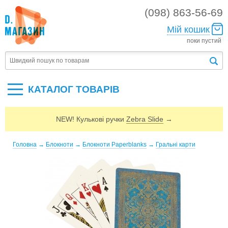
(098) 863-56-69
Мій кошик
поки пустий
КАТАЛОГ ТОВАРIВ
NEW! Кулькові ручки
Zebra Slide
→
Головна
→
Блокноти
→
Блокноти Paperblanks
→
Гральні карти