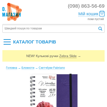
(098) 863-56-69
Мій кошик
поки пустий
КАТАЛОГ ТОВАРIВ
NEW! Кулькові ручки
Zebra Slide
→
Головна
→
Блокноти
→
Скетчбуки Fabriano