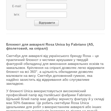
E-mail:
Імʼя:
Блокнот для акварелі Rosa Unica by Fabriano (A5,
фіолетовий, на спіралі)
Скетчбук для акварелі від українського бренду Rosa – це
практичний блокнот з чистими аркушами у твердій
фактурній обкладинці для виконання акварельних ескізів та
замальовок. Кріплення на спіралі дозволяє легко відкривати
блокнот на всі 360°, а щільність обкладинки дозволяє
малювати на вису. Скетчбук доповнений гумкою, яка
надійно захистить від відкривання або слугуватиме
закладкою.
У блокноті Unica використовується високоякісний
професійний папір від італійської фабрики Fabriano.
Щільний білий папір має дрібну зернисту фактуру й у складі
має 50% бавовни. Це робить скетчбуки Rosa Unica
ідеальними для робіт з використанням акварелі або інших
водорозчинних матеріалів (маркери та лінери на водній