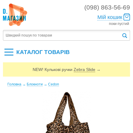
(098) 863-56-69
Мій кошик
поки пустий
КАТАЛОГ ТОВАРIВ
NEW! Кулькові ручки
Zebra Slide
→
Головна
→
Блокноти
→
Cedon