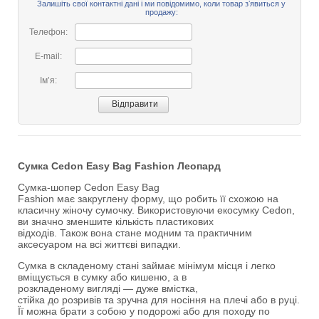
Залишіть свої контактні дані і ми повідомимо, коли товар зʼявиться у
продажу:
Телефон:
E-mail:
Імʼя:
Сумка Cedon Easy Bag Fashion Леопард
Сумка-шопер Cedon Easy Bag
Fashion має закруглену форму, що робить її схожою на
класичну жіночу сумочку. Використовуючи екосумку Cedon,
ви значно зменшите кількість пластикових
відходів. Також вона стане модним та практичним
аксесуаром на всі життєві випадки.
Сумка в складеному стані займає мінімум місця і легко
вміщується в сумку або кишеню, а в
розкладеному вигляді — дуже вмістка,
стійка до розривів та зручна для носіння на плечі або в руці.
Її можна брати з собою у подорожі або для походу по