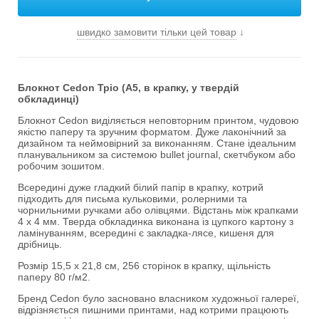
швидко замовити тільки цей товар
↓
Блокнот Cedon Тріо (А5, в крапку, у твердій
обкладинці)
Блокнот Cedon виділяється неповторним принтом, чудовою
якістю паперу та зручним форматом. Дуже лаконічний за
дизайном та неймовірний за виконанням. Стане ідеальним
планувальником за системою bullet journal, скетчбуком або
робочим зошитом.
Всередині дуже гладкий білий папір в крапку, котрий
підходить для письма кульковими, ролерними та
чорнильними ручками або олівцями. Відстань між крапками
4 х 4 мм. Тверда обкладинка виконана із цупкого картону з
ламінуванням, всередині є закладка-лясе, кишеня для
дрібниць.
Розмір 15,5 x 21,8 см, 256 сторінок в крапку, щільність
паперу 80 г/м2.
Бренд Cedon було засновано власником художньої галереї,
відрізняється пишними принтами, над котрими працюють