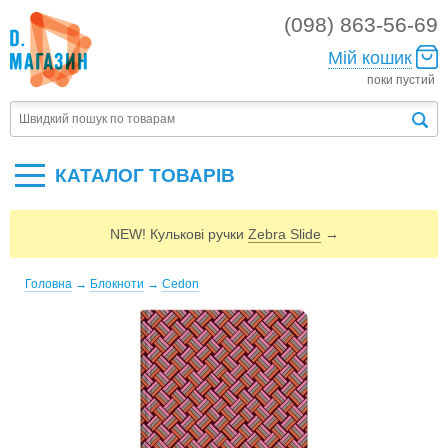
(098) 863-56-69
Мій кошик
поки пустий
КАТАЛОГ ТОВАРIВ
NEW! Кулькові ручки
Zebra Slide
→
Головна
→
Блокноти
→
Cedon