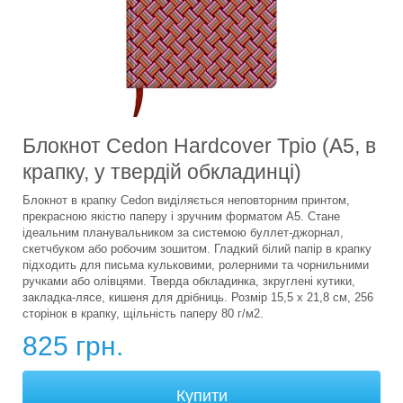
Блокнот Cedon Hardcover Тріо (A5, в
крапку, у твердій обкладинці)
Блокнот в крапку Cedon виділяється неповторним принтом,
прекрасною якістю паперу і зручним форматом А5. Стане
ідеальним планувальником за системою буллет-джорнал,
скетчбуком або робочим зошитом. Гладкий білий папір в крапку
підходить для письма кульковими, ролерними та чорнильними
ручками або олівцями. Тверда обкладинка, зкруглені кутики,
закладка-лясе, кишеня для дрібниць. Розмір 15,5 х 21,8 см, 256
сторінок в крапку, щільність паперу 80 г/м2.
825 грн.