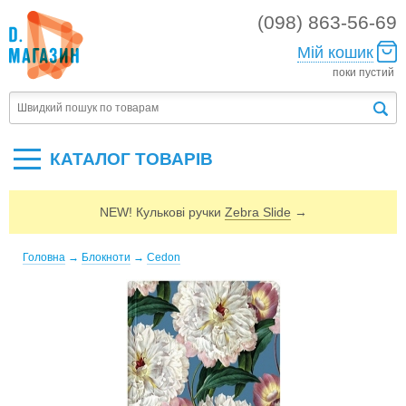
(098) 863-56-69
Мій кошик
поки пустий
КАТАЛОГ ТОВАРIВ
NEW! Кулькові ручки
Zebra Slide
→
Головна
→
Блокноти
→
Cedon