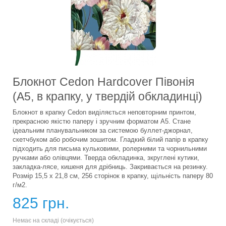
Блокнот Cedon Hardcover Півонія
(A5, в крапку, у твердій обкладинці)
Блокнот в крапку Cedon виділяється неповторним принтом,
прекрасною якістю паперу і зручним форматом А5. Стане
ідеальним планувальником за системою буллет-джорнал,
скетчбуком або робочим зошитом. Гладкий білий папір в крапку
підходить для письма кульковими, ролерними та чорнильними
ручками або олівцями. Тверда обкладинка, зкруглені кутики,
закладка-лясе, кишеня для дрібниць. Закривається на резинку.
Розмір 15,5 х 21,8 см, 256 сторінок в крапку, щільність паперу 80
г/м2.
825 грн.
Немає на складі (очікується)