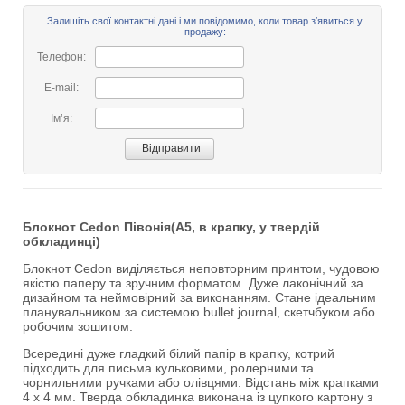
Залишіть свої контактні дані і ми повідомимо, коли товар зʼявиться у
продажу:
Телефон:
E-mail:
Імʼя:
Блокнот Cedon Півонія(А5, в крапку, у твердій
обкладинці)
Блокнот Cedon виділяється неповторним принтом, чудовою
якістю паперу та зручним форматом. Дуже лаконічний за
дизайном та неймовірний за виконанням. Стане ідеальним
планувальником за системою bullet journal, скетчбуком або
робочим зошитом.
Всередині дуже гладкий білий папір в крапку, котрий
підходить для письма кульковими, ролерними та
чорнильними ручками або олівцями. Відстань між крапками
4 х 4 мм. Тверда обкладинка виконана із цупкого картону з