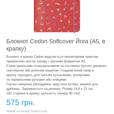
Блокнот Cedon Softcover Йога (A5, в
крапку)
Блокнот в крапку Cedon виділяється неповторним принтом,
прекрасною якістю паперу і зручним форматом А5.
Стане ідеальним планувальником за системою буллет-джорнал,
скетчбуком або робочим зошитом. Гладкий білий папір в
крапку підходить для письма кульковими, ролерними
та чорнильними ручками або олівцями.
Гнучка паперова обкладинка, зкруглені кутики, кишеня для
дрібниць. Закривається на резинку. Розмір 14,4 х 21 см,
192 сторінки в крапку, щільність паперу 80 г/м2.
575 грн.
Немає на складі (очікується)