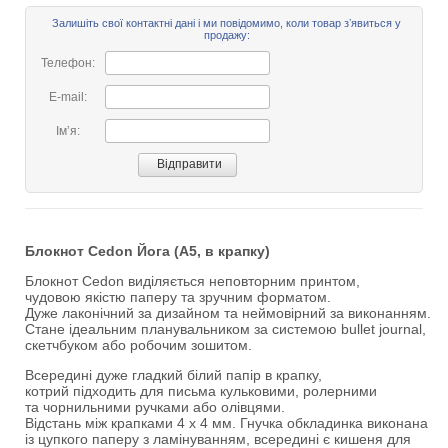
Залишіть свої контактні дані і ми повідомимо, коли товар зʼявиться у
продажу:
Телефон:
E-mail:
Імʼя:
Блокнот Cedon Йога (А5, в крапку)
Блокнот Cedon виділяється неповторним принтом,
чудовою якістю паперу та зручним форматом.
Дуже лаконічний за дизайном та неймовірний за виконанням.
Стане ідеальним планувальником за системою bullet journal,
скетчбуком або робочим зошитом.
Всередині дуже гладкий білий папір в крапку,
котрий підходить для письма кульковими, ролерними
та чорнильними ручками або олівцями.
Відстань між крапками 4 х 4 мм. Гнучка обкладинка виконана
із цупкого паперу з ламінуванням, всередині є кишеня для