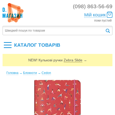
(098) 863-56-69
Мій кошик
поки пустий
КАТАЛОГ ТОВАРIВ
NEW! Кулькові ручки
Zebra Slide
→
Головна
→
Блокноти
→
Cedon