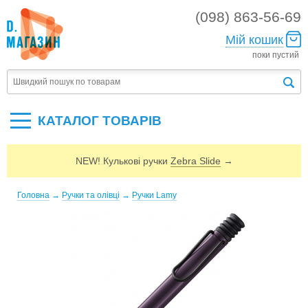
(098) 863-56-69
Мій кошик
поки пустий
КАТАЛОГ ТОВАРIВ
NEW! Кулькові ручки
Zebra Slide
→
Головна
→
Ручки та олівці
→
Ручки Lamy