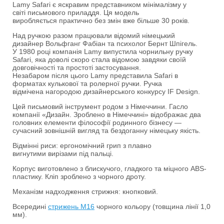
Lamy Safari є яскравим представником мінімалізму у
світі письмового приладдя. Ця модель
виробляється практично без змін вже більше 30 років.
Над ручкою разом працювали відомий німецький
дизайнер Вольфганг Фабіан та психолог Бернт Шпігель.
У 1980 році компанія Lamy випустила чорнильну ручку
Safari, яка доволі скоро стала відомою завдяки своїй
довговічності та простоті застосування.
Незабаром після цього Lamy представила Safari в
форматах кулькової та ролерної ручки. Ручка
відмічена нагородою дизайнерського конкурсу IF Design.
Цей письмовий інструмент родом з Німеччини. Гасло
компанії «Дизайн. Зроблено в Німеччині» відображає два
головних елементи філософії родинного бізнесу —
сучасний зовнішній вигляд та бездоганну німецьку якість.
Відмінні риси: ергономічний грип з плавно
вигнутими вирізами під пальці.
Корпус виготовлено з блискучого, гладкого та міцного ABS-
пластику. Кліп зроблено з чорного дроту.
Механізм надходження стрижня: кнопковий.
Всередині
стрижень M16
чорного кольору (товщина лінії 1,0
мм).