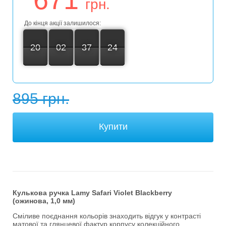
грн.
До кінця акції залишилося:
20
20
00
02
02
00
37
37
00
23
24
24
днiв
год
хвил
сек
895 грн.
Кулькова ручка Lamy Safari Violet Blackberry
(ожинова,
1,0 мм
)
Сміливе поєднання кольорів знаходить відгук у контрасті
матової та глянцевої фактур корпусу колекційного