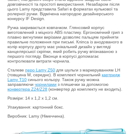
довговічності та простоті використання. Незабаром після
цього Lamy представила Safari в форматах кулькової та
ролерної ручки. Відмічена нагородою дизайнерського
конкурсу IF Design.
Ручка закривається ковпачком. Глянсовий корпус
виготовлений з міцного ABS пластику. Ергономічний грип з
плавно вигнутими вирізами дозволяє пальцям прийняти
правильне положення при письмі. Кліпса із анодованого в
колір корпусу дроту має унікальний дизайн у вигляді
канцелярської скріпки, який робить ручку впізнаваною з
першого погляду. Віконце в корпусі допомагає
контролювати витрати чорнила.
Сталеве
перо Lamy Z50
для шульги з маркеруванням LH
(товщина M, середнє). В комплекті чорнильний
картридж
Lamy Т10
синього кольору. Також ручку можна
заправляючи
чорнилами
з пляшечки за допомогою
конвертера Z24/Z28
(конвертер до комплекту не входить).
Розміри: 14 х 1,2 х 1,2 см.
Упакування: картонний бокс.
Виробник: Lamy (Німеччина).