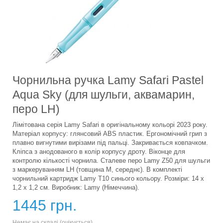
Чорнильна ручка Lamy Safari Pastel
Aqua Sky (для шульги, аквамарин,
перо LH)
Лімітована серія Lamy Safari в оригінальному кольорі 2023 року.
Матеріал корпусу: глянсовий ABS пластик. Ергономічний грип з
плавно вигнутими вирізами під пальці. Закривається ковпачком.
Кліпса з анодованого в колір корпусу дроту. Віконце для
контролю кількості чорнила. Сталеве перо Lamy Z50 для шульги
з маркеруванням LH (товщина М, середнє). В комплекті
чорнильний картридж Lamy Т10 синього кольору. Розміри: 14 х
1,2 х 1,2 см. Виробник: Lamy (Німеччина).
1445 грн.
Немає на складі (очікується)