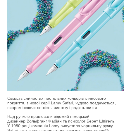
Свіжість сяйнистих пастельних кольорів глянсового
покриття, з нової серії Lamy Safari, чудово поєднуються,
випромінюючи легкість, чистоту і радість життя.
Над ручкою працювали відомий німецький
дизайнер Вольфганг Фабіан та психолог Бернт Шпігель.
У 1980 році компанія Lamy випустила чорнильну ручку
Safari, яка доволі скоро стала відомою завдяки своїй