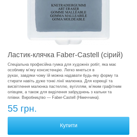
Ластик-клячка Faber-Castell (сірий)
Спеціальна професійна гумка для художніх робіт, яка має
особливу мʼяку консистенцію. Легко мнеться в
руках, завдяки чому їй можна надавати будь-яку форму та
стирати навіть дуже тонкі лінії малюнка. Для корекції та
висвітлення малюнка пастеллю, вугіллям, мʼяким графітним
олівцем, а також для виділення забруднень з кальки та
плівки. Виробництво — Faber-Castell (Німеччина).
55 грн.