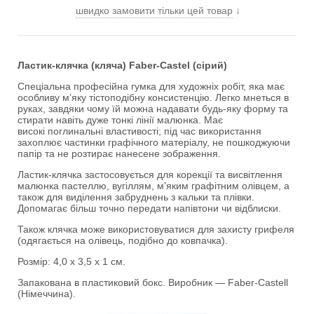
швидко замовити тільки цей товар
↓
Ластик-клячка (кляча) Faber-Castel (сірий)
Спеціальна професійна гумка для художніх робіт, яка має
особливу мʼяку тістоподібну консистенцію. Легко мнеться в
руках, завдяки чому їй можна надавати будь-яку форму та
стирати навіть дуже тонкі лінії малюнка. Має
високі поглинальні властивості; під час використання
захоплює частинки графічного матеріалу, не пошкоджуючи
папір та не розтирає нанесене зображення.
Ластик-клячка застосовується для корекції та висвітлення
малюнка пастеллю, вугіллям, мʼяким графітним олівцем, а
також для виділення забруднень з кальки та плівки.
Допомагає більш точно передати напівтони чи відблиски.
Також клячка може використовуватися для захисту грифеля
(одягається на олівець, подібно до ковпачка).
Розмір: 4,0 х 3,5 х 1 см.
Запакована в пластиковий бокс. Виробник — Faber-Castell
(Німеччина).