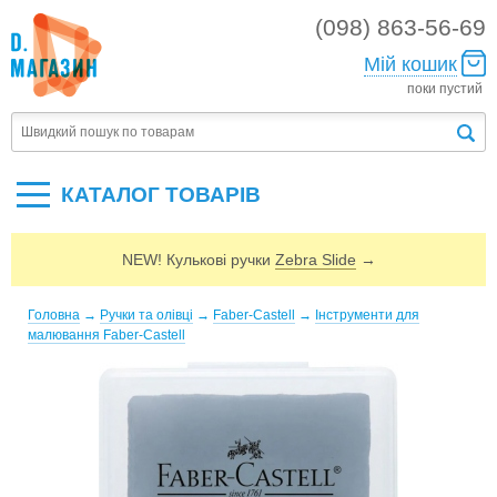
(098) 863-56-69
Мій кошик
поки пустий
КАТАЛОГ ТОВАРIВ
NEW! Кулькові ручки
Zebra Slide
→
Головна
→
Ручки та олівці
→
Faber-Castell
→
Інструменти для
малювання Faber-Castell