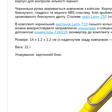
корпусі для контролю кількості чорнил.
Чорнильна ручка закривається ковпачком з кліпсою. Корпу
блискучого, гладкого та міцного ABS пластику. Кліп зробле
хромованого блискучого дроту. Сталеве
перо Lamy Z50
(то
В комплекті чорнильний
картридж Lamy Т10
синього кольо
можна використовувати заправляючи
чорнилами
з пляшеч
допомогою
конвертера Z24/Z28
(конвертер до комплекту н
Розміри: 14 х 1,2 х 1,2 см (з надягнутим ззаду ковпачком —
Вага: 22 г.
Упакування: картонний бокс.