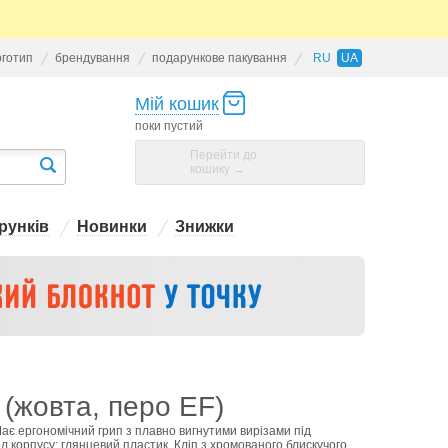
оготип
брендування
подарункове пакування
RU
UA
Мій кошик
поки пустий
Перейти до
кошику →
рунків
Новинки
Знижки
 (жовта, перо EF)
Має ергономічний грип з плавно вигнутими вирізами під
л корпусу: глянцевий пластик. Кліп з хромованого блискучого