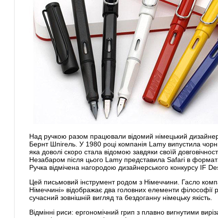
Над ручкою разом працювали відомий німецький дизайнер
Бернт Шпігель. У 1980 році компанія Lamy випустила чорни
яка доволі скоро стала відомою завдяки своїй довговічност
Незабаром після цього Lamy представила Safari в формата
Ручка відмічена нагородою дизайнерського конкурсу IF Des
Цей письмовий інструмент родом з Німеччини. Гасло комп
Німеччині» відображає два головних елементи філософії 
сучасний зовнішній вигляд та бездоганну німецьку якість.
Відмінні риси: ергономічний грип з плавно вигнутими виріза