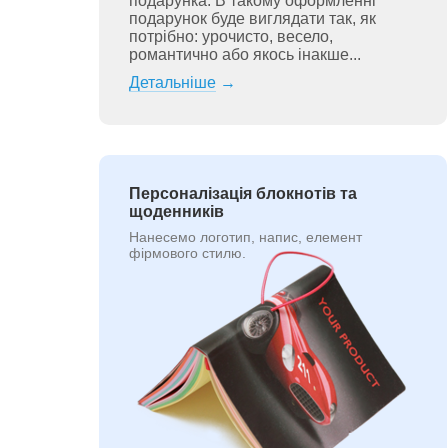
подарунка. В такому оформленні
подарунок буде виглядати так, як
потрібно: урочисто, весело,
романтично або якось інакше...
Детальніше
→
Персоналізація блокнотів та
щоденників
Нанесемо логотип, напис, елемент
фірмового стилю.