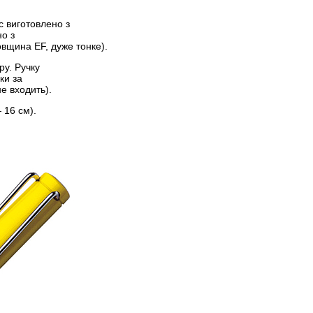
с виготовлено з
но з
вщина EF, дуже тонке).
ру. Ручку
ки за
е входить).
 16 см).