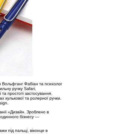
 Вольфганг Фабіан та психолог
льну ручку Safari,
і та простоті застосування.
х кулькової та ролерної ручки.
ign.
анії «Дизайн. Зроблено в
родинного бізнесу —
ми під пальці, віконце в