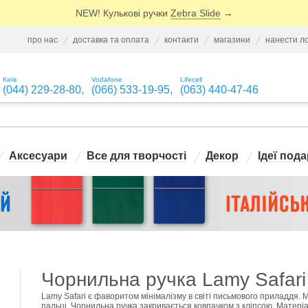
NEW! Кулькові ручки
Zebra Slide
→
про нас
доставка та оплата
контакти
магазини
нанести л
Київ
Vodafone
Lifecell
(044) 229-28-80
,
(066) 533-19-95
,
(063) 440-47-46
Аксесуари
Все для творчості
Декор
Ідеї пода
Чорнильна ручка Lamy Safari
Lamy Safari є фаворитом мінімалізму в світі письмового приладдя. 
пальці. Чорнильна ручка закривається ковпачком з кліпсою. Матеріа