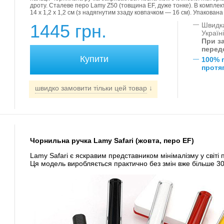
дроту. Сталеве перо Lamy Z50 (товщина EF, дуже тонке). В комплек
14 х 1,2 х 1,2 см (з надягнутим ззаду ковпачком — 16 см). Упакован
1445 грн.
—
Швидка
Україн
При за
перед
—
100% 
протяг
швидко замовити тільки цей товар
↓
Чорнильна ручка Lamy Safari (жовта, перо EF)
Lamy Safari є яскравим представником мінімалізму у світі
Ця модель виробляється практично без змін вже більше 30